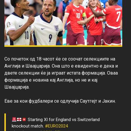
Со почеток од 18 часот ќе се соочат селекциите на 
Англија и Швајцарија. Она што е евидентно е дека и 
двете селекции ќе ја играат истата формација. Оваа 
формација е новина кај Англија, но не и кај 
Швајцарија.

Starting XI for England vs Switzerland
knockout match.
#EURO2024