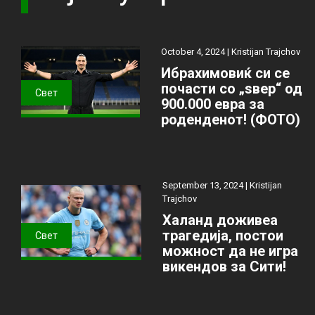
October 4, 2024 |
Kristijan Trajchov
Ибрахимовиќ си се
почасти со „ѕвер“ од
Свет
900.000 евра за
роденденот! (ФОТО)
September 13, 2024 |
Kristijan
Trajchov
Халанд доживеа
трагедија, постои
Свет
можност да не игра
викендов за Сити!