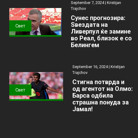
September 7, 2024 |
Kristijan
Trajchov
Сунес прогнозира:
Ѕвездата на
Свет
Ливерпул ќе замине
во Реал, близок е со
Белингем
September 16, 2024 |
Kristijan
Trajchov
Стигна потврда и
од агентот на Олмо:
Свет
Барса одбила
страшна понуда за
Јамал!