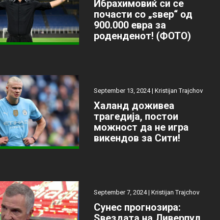
Ибрахимовиќ си се
почасти со „ѕвер“ од
900.000 евра за
роденденот! (ФОТО)
September 13, 2024 |
Kristijan Trajchov
Халанд доживеа
трагедија, постои
можност да не игра
викендов за Сити!
September 7, 2024 |
Kristijan Trajchov
Сунес прогнозира:
Ѕвездата на Ливерпул