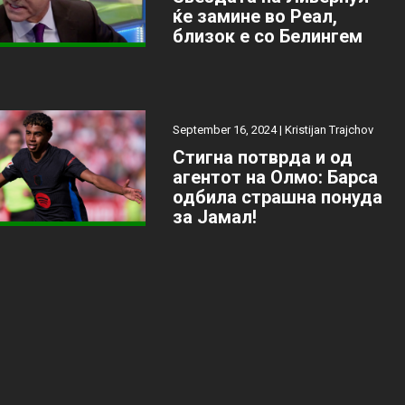
ќе замине во Реал,
близок е со Белингем
September 16, 2024 |
Kristijan Trajchov
Стигна потврда и од
агентот на Олмо: Барса
одбила страшна понуда
за Јамал!