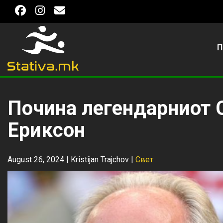
П
Почина легендарниот 
Ериксон
August 26, 2024 |
Kristijan Trajchov
|
Свет