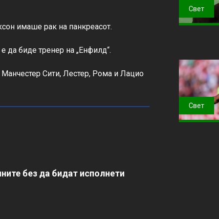
Свет
иксон имаше рак на панкреасот.

е да биде тренер на „Енфилд“.

 Манчестер Сити, Лестер, Рома и Лацио 
Свет
ните без да бидат исполнети