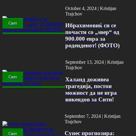
October 4, 2024 |
Kristijan
Trajchov
Свет
Ибрахимовиќ си се
почасти со „ѕвер“ од
900.000 евра за
роденденот! (ФОТО)
September 13, 2024 |
Kristijan
Trajchov
Свет
Халанд доживеа
трагедија, постои
можност да не игра
викендов за Сити!
September 7, 2024 |
Kristijan
Trajchov
Сунес прогнозира:
Свет