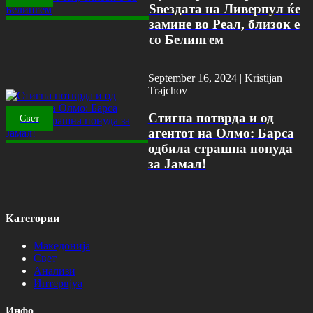
Ѕвездата на Ливерпул ќе
замине во Реал, близок е
со Белингем
September 16, 2024 |
Kristijan
Trajchov
Стигна потврда и од
Свет
агентот на Олмо: Барса
одбила страшна понуда
за Јамал!
Категории
Македонија
Свет
Анализи
Интервјуа
Инфо