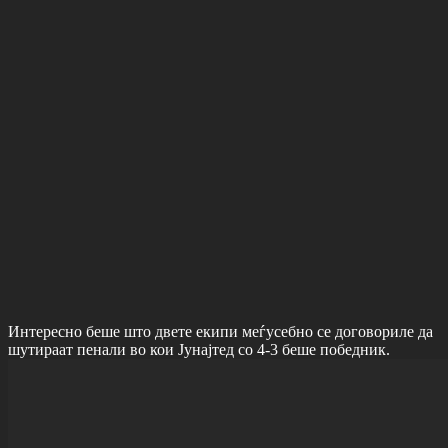
Интересно беше што двете екипи меѓусебно се договориле да
шутираат пенали во кои Јунајтед со 4-3 беше победник.