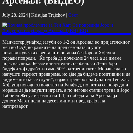
Арсенал! (ВИДЕО)
July 28, 2024 |
Kristijan Trajchov
|
Свет
Манчестер јунајтед загуби со 1-2 од Арсенал во пријателскиот
меч во САД во рамките на пред сезоната, а уште
позагрижувачка е веста што останаа без Јоро и Хојлунд
поради повреди. „Ќе треба да почекаме 24 часа а да имаме
појасна слика. Бевме внимателни, особено со Лени Јоро
бидејќи тој одработи само 50% од тренинзите. Мораше да го
напушти теренот предвреме, но ајде да бидеме позитивни и да
видиме што ќе се случи“, изјави тренерот на Јунајтед Тен Хаг.
Хојлунд погоди за водство на Јунајтед, но потоа се повреди и
мораше да ја напушти играта, а по негови стапки тргна и Јоро.
Габриел Жесус израмни на 1-1, а победата на Арсенал ја
донесе Мартинели на десет минути пред крајот на
натпреварот.