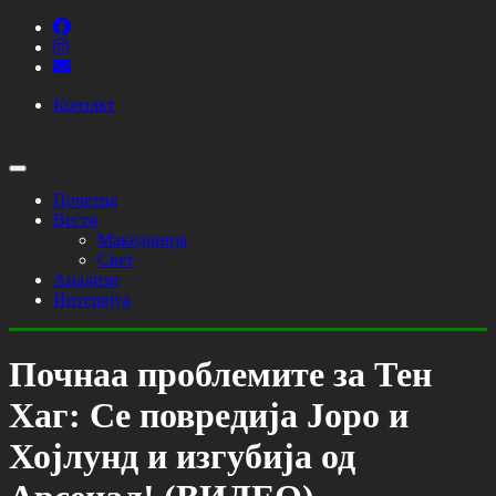
Контакт
Почетна
Вести
Македонија
Свет
Анализи
Интервјуа
Почнаа проблемите за Тен
Хаг: Се повредија Јоро и
Хојлунд и изгубија од