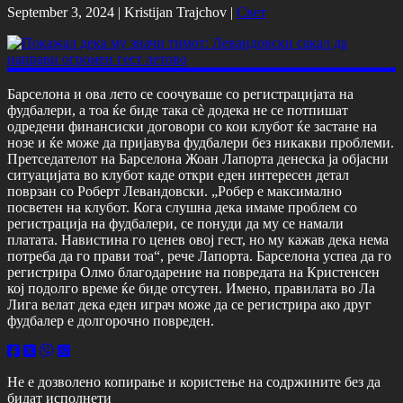
September 3, 2024 |
Kristijan Trajchov
|
Свет
Барселона и ова лето се соочуваше со регистрацијата на
фудбалери, а тоа ќе биде така сѐ додека не се потпишат
одредени финансиски договори со кои клубот ќе застане на
нозе и ќе може да пријавува фудбалери без никакви проблеми.
Претседателот на Барселона Жоан Лапорта денеска ја објасни
ситуацијата во клубот каде откри еден интересен детал
поврзан со Роберт Левандовски. „Робер е максимално
посветен на клубот. Кога слушна дека имаме проблем со
регистрација на фудбалери, се понуди да му се намали
платата. Навистина го ценев овој гест, но му кажав дека нема
потреба да го прави тоа“, рече Лапорта. Барселона успеа да го
регистрира Олмо благодарение на повредата на Кристенсен
кој подолго време ќе биде отсутен. Имено, правилата во Ла
Лига велат дека еден играч може да се регистрира ако друг
фудбалер е долгорочно повреден.
Не е дозволено копирање и користење на содржините без да
бидат исполнети