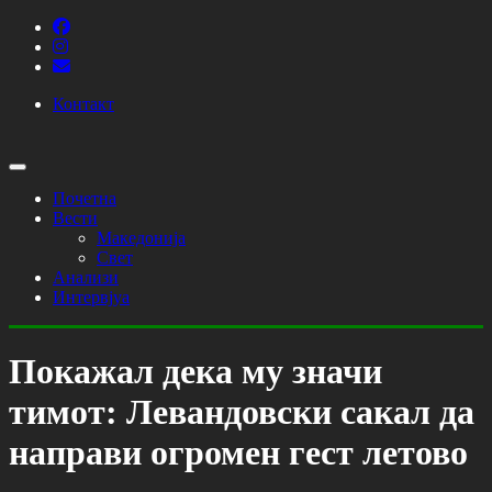
Контакт
Почетна
Вести
Македонија
Свет
Анализи
Интервјуа
Покажал дека му значи
тимот: Левандовски сакал да
направи огромен гест летово