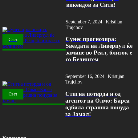
викендов за Сити!
September 7, 2024 |
Kristijan
Trajchov
Сунес прогнозира:
Свет
Ѕвездата на Ливерпул ќе
замине во Реал, близок е
со Белингем
September 16, 2024 |
Kristijan
Trajchov
Стигна потврда и од
Свет
агентот на Олмо: Барса
одбила страшна понуда
за Јамал!