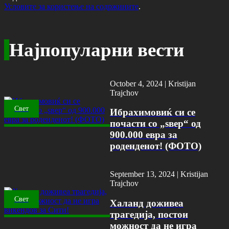
Условите за користење на содржините
.
Најпопуларни вести
October 4, 2024 |
Kristijan
Trajchov
Свет
Ибрахимовиќ си се
почасти со „ѕвер“ од
900.000 евра за
роденденот! (ФОТО)
September 13, 2024 |
Kristijan
Trajchov
Свет
Халанд доживеа
трагедија, постои
можност да не игра