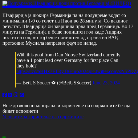
Швајцарија ја шокира Германија па на полувреме водат со
минимални 1-0 со голот на Ндои во 28.минута. Со ваквиот
резултат, Швајцарија би завршила прва пред Германија. Во 17.
минута на Германија и беше поништен гол каде Андрих
постигна гол, но тој беше поништен од страна на ВАР,
претходно Мусиала направил фаул во напад.
With this goal from Dan Ndoye Switzerland currently
have a 1 point lead over Germany for first place Can
they hold?
https://t.co/bHHx7FTRyT
#Euro2024
pic.twitter.com/xN5PD
— BetUS Soccer ⚽ (@BetUSSoccer)
June 23, 2024
Не е дозволено копирање и користење на содржините без да
бидат исполнети
Условите за користење на содржините
.