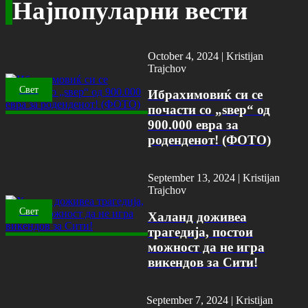
Најпопуларни вести
October 4, 2024 |
Kristijan
Trajchov
Свет
Ибрахимовиќ си се
почасти со „ѕвер“ од
900.000 евра за
роденденот! (ФОТО)
September 13, 2024 |
Kristijan
Trajchov
Свет
Халанд доживеа
трагедија, постои
можност да не игра
викендов за Сити!
September 7, 2024 |
Kristijan