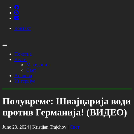
Контакт
Почетна
Вести
Македонија
Свет
Анализи
Интервјуа
Полувреме: Швајцарија води
против Германија! (ВИДЕО)
June 23, 2024 |
Kristijan Trajchov
|
Свет