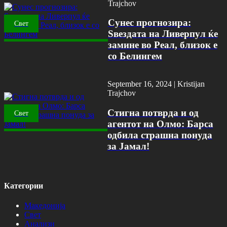
Trajchov
Сунес прогнозира:
Свет
Ѕвездата на Ливерпул ќе
замине во Реал, близок е
со Белингем
September 16, 2024 |
Kristijan
Trajchov
Стигна потврда и од
Свет
агентот на Олмо: Барса
одбила страшна понуда
за Јамал!
Категории
Македонија
Свет
Анализи