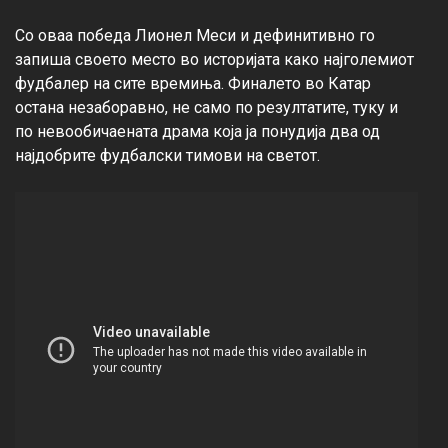
Со оваа победа Лионел Меси и дефинитивно го 
запиша своето место во историјата како најголемиот 
фудбалер на сите времиња. Финалето во Катар 
остана незаборавно, не само по резултатите, туку и 
по невообичаената драма која ја понудија два од 
најдобрите фудбалски тимови на светот.
