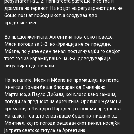
резултатот на 2-2. Напнатоста растеше, а со тоа и 
драмата на теренот. На крајот на регуларниот дел, не 
беше познат победникот, а следуваа две 
продолженија.

Во продолженијата, Аргентина повторно поведе. 
Меси погоди за 3-2, но Франција не се предаде. 
Мбапе, по уште еден пенал, постигнувајќи го својот 
трет гол за израмнување на 3-3, доведувајќи ја 
ситуацијата до пенали.

На пеналите, Меси и Мбапе не промашија, но потоа 
Кингсли Коман беше блокиран од Емилијано 
Мартинез, а Пауло Дибала, кој влезе како замена, 
погоди за предност на Аргентина. Орелиен Чуамени 
промаши, а Леандро Паредес ја зголеми предноста. 
На крајот, тоа што следуваше беше потпишано од 
Монтиел, кој го погоди решавачкиот пенал, носејќи 
ја трета светска титула за Аргентина.
