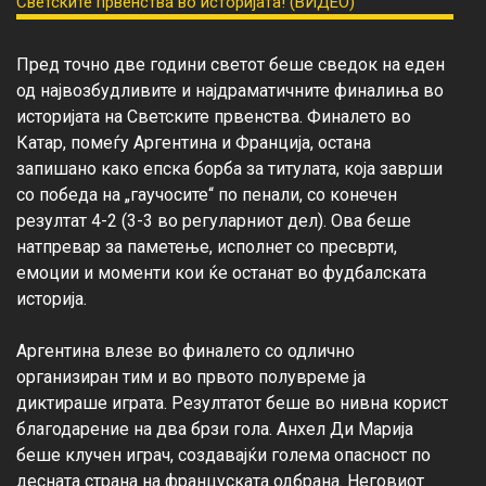
Пред точно две години светот беше сведок на еден 
од највозбудливите и најдраматичните финалиња во 
историјата на Светските првенства. Финалето во 
Катар, помеѓу Аргентина и Франција, остана 
запишано како епска борба за титулата, која заврши 
со победа на „гаучосите“ по пенали, со конечен 
резултат 4-2 (3-3 во регуларниот дел). Ова беше 
натпревар за паметење, исполнет со пресврти, 
емоции и моменти кои ќе останат во фудбалската 
историја.

Аргентина влезе во финалето со одлично 
организиран тим и во првото полувреме ја 
диктираше играта. Резултатот беше во нивна корист 
благодарение на два брзи гола. Анхел Ди Марија 
беше клучен играч, создавајќи голема опасност по 
десната страна на француската одбрана. Неговиот 