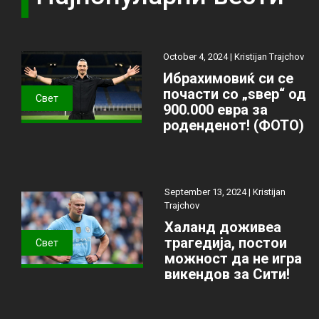
October 4, 2024 |
Kristijan Trajchov
Ибрахимовиќ си се
почасти со „ѕвер“ од
Свет
900.000 евра за
роденденот! (ФОТО)
September 13, 2024 |
Kristijan
Trajchov
Халанд доживеа
трагедија, постои
Свет
можност да не игра
викендов за Сити!