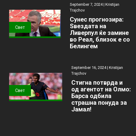
September 7, 2024 |
Kristijan
Trajchov
Сунес прогнозира:
Ѕвездата на
Свет
Ливерпул ќе замине
во Реал, близок е со
Белингем
September 16, 2024 |
Kristijan
Trajchov
Стигна потврда и
од агентот на Олмо:
Свет
Барса одбила
страшна понуда за
Јамал!