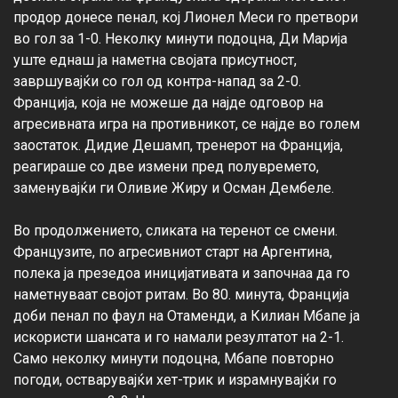
продор донесе пенал, кој Лионел Меси го претвори 
во гол за 1-0. Неколку минути подоцна, Ди Марија 
уште еднаш ја наметна својата присутност, 
завршувајќи со гол од контра-напад за 2-0. 
Франција, која не можеше да најде одговор на 
агресивната игра на противникот, се најде во голем 
заостаток. Дидие Дешамп, тренерот на Франција, 
реагираше со две измени пред полувремето, 
заменувајќи ги Оливие Жиру и Осман Дембеле.

Во продолжението, сликата на теренот се смени. 
Французите, по агресивниот старт на Аргентина, 
полека ја презедоа иницијативата и започнаа да го 
наметнуваат својот ритам. Во 80. минута, Франција 
доби пенал по фаул на Отаменди, а Килиан Мбапе ја 
искористи шансата и го намали резултатот на 2-1. 
Само неколку минути подоцна, Мбапе повторно 
погоди, остварувајќи хет-трик и израмнувајќи го 