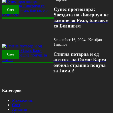
Сунес прогнозира:
Свет
Ѕвездата на Ливерпул ќе
замине во Реал, близок е
со Белингем
September 16, 2024 |
Kristijan
Trajchov
Стигна потврда и од
Свет
агентот на Олмо: Барса
одбила страшна понуда
за Јамал!
Категории
Македонија
Свет
Анализи