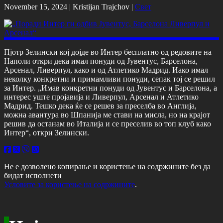
November 15, 2024 |
Kristijan Trajchov
|
Свет
Пјотр Зелински кој дојде во Интер бесплатно од редовите на
Наполи откри дека имал понуди од Јувентус, Барселона,
Арсенал, Ливерпул, како и од Атлетико Мадрид. Иако имал
неколку конкретни и примамливи понуди, сепак тој се решил
за Интер. „Имав конкретни понуди од Јувентус и Барселона, а
интерес уште пројавија и Ливерпул, Арсенал и Атлетико
Мадрид. Тешко дека ќе се решев за преселба во Англија,
можна авантура во Шпанија ме стави на мисла, но на крајот
решив да останам во Италија и се преселив во топ клуб како
Интер“, откри Зелински.
Не е дозволено копирање и користење на содржините без да
бидат исполнети
Условите за користење на содржините
.