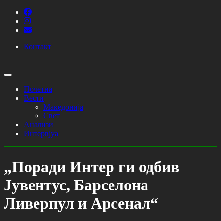
Контакт
Почетна
Вести
Македонија
Свет
Анализи
Интервјуа
„Поради Интер ги одбив
Јувентус, Барселона
Ливерпул и Арсенал“