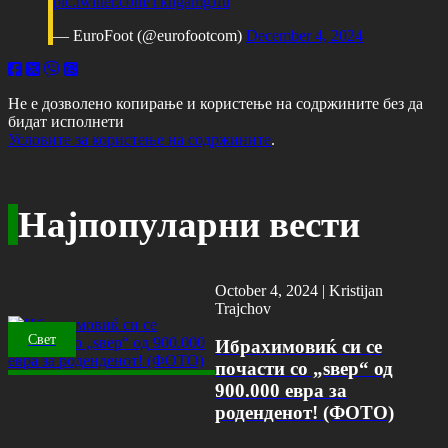
pic.twitter.com/TkngamgJfu
— EuroFoot (@eurofootcom)
December 4, 2024
Не е дозволено копирање и користење на содржините без да
бидат исполнети
Условите за користење на содржините
.
Најпопуларни вести
October 4, 2024 |
Kristijan
Trajchov
Свет
Ибрахимовиќ си се
почасти со „ѕвер“ од
900.000 евра за
роденденот! (ФОТО)