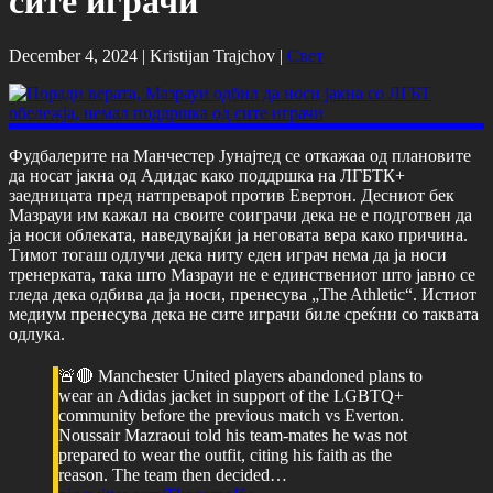
сите играчи
December 4, 2024 |
Kristijan Trajchov
|
Свет
Фудбалерите на Манчестер Јунајтед се откажаа од плановите
да носат јакна од Адидас како поддршка на ЛГБТК+
заедницата пред натпреварot против Евертон. Десниот бек
Мазрауи им кажал на своите соиграчи дека не е подготвен да
ја носи облеката, наведувајќи ја неговата вера како причина.
Тимот тогаш одлучи дека ниту еден играч нема да ја носи
тренерката, така што Мазрауи не е единствениот што јавно се
гледа дека одбива да ја носи, пренесува „The Athletic“. Истиот
медиум пренесува дека не сите играчи биле среќни со таквата
одлука.
🚨🔴 Manchester United players abandoned plans to
wear an Adidas jacket in support of the LGBTQ+
community before the previous match vs Everton.
Noussair Mazraoui told his team-mates he was not
prepared to wear the outfit, citing his faith as the
reason. The team then decided…