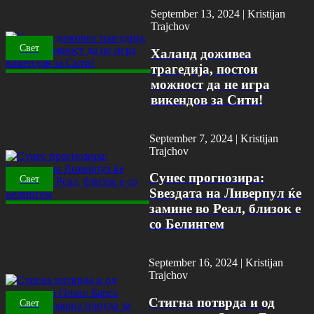
September 13, 2024 |
Kristijan
Trajchov
Свет
Халанд доживеа
трагедија, постои
можност да не игра
викендов за Сити!
September 7, 2024 |
Kristijan
Trajchov
Сунес прогнозира:
Свет
Ѕвездата на Ливерпул ќе
замине во Реал, близок е
со Белингем
September 16, 2024 |
Kristijan
Trajchov
Стигна потврда и од
Свет