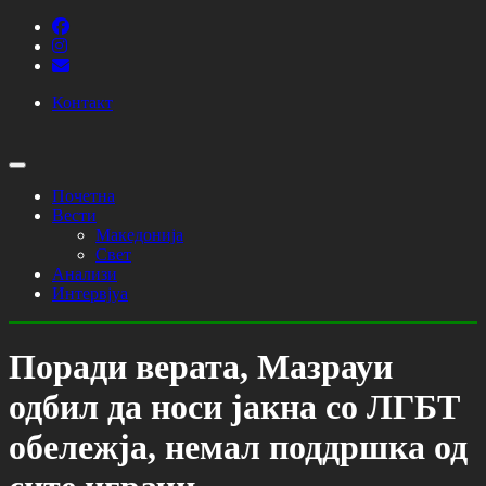
Контакт
Почетна
Вести
Македонија
Свет
Анализи
Интервјуа
Поради верата, Мазрауи
одбил да носи јакна со ЛГБТ
обележја, немал поддршка од