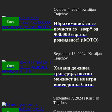
October 4, 2024 |
Kristijan
Trajchov
Свет
Ибрахимовиќ си се
почасти со „ѕвер“ од
900.000 евра за
роденденот! (ФОТО)
September 13, 2024 |
Kristijan
Trajchov
Свет
Халанд доживеа
трагедија, постои
можност да не игра
викендов за Сити!
September 7, 2024 |
Kristijan
Trajchov