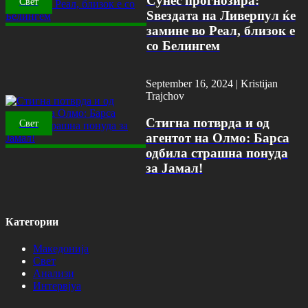
Сунес прогнозира:
Свет
Ѕвездата на Ливерпул ќе
замине во Реал, близок е
со Белингем
September 16, 2024 |
Kristijan
Trajchov
Стигна потврда и од
Свет
агентот на Олмо: Барса
одбила страшна понуда
за Јамал!
Категории
Македонија
Свет
Анализи
Интервјуа