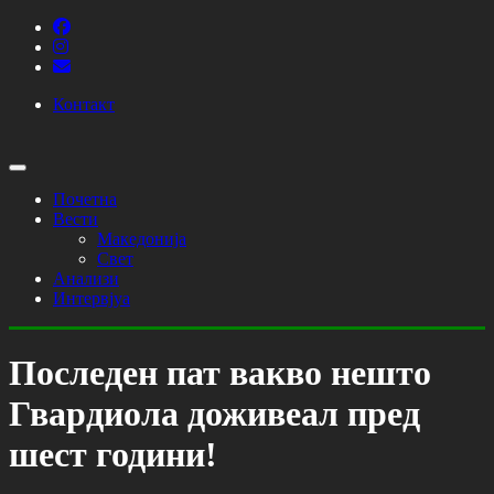
Контакт
Почетна
Вести
Македонија
Свет
Анализи
Интервјуа
Последен пат вакво нешто
Гвардиола доживеал пред
шест години!