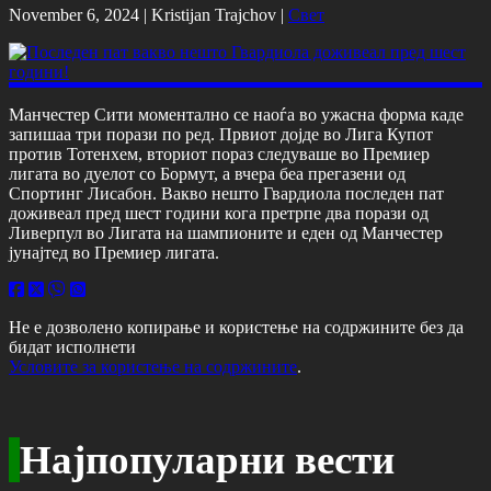
November 6, 2024 |
Kristijan Trajchov
|
Свет
Манчестер Сити моментално се наоѓа во ужасна форма каде
запишаа три порази по ред. Првиот дојде во Лига Купот
против Тотенхем, вториот пораз следуваше во Премиер
лигата во дуелот со Бормут, а вчера беа прегазени од
Спортинг Лисабон. Вакво нешто Гвардиола последен пат
доживеал пред шест години кога претрпе два порази од
Ливерпул во Лигата на шампионите и еден од Манчестер
јунајтед во Премиер лигата.
Не е дозволено копирање и користење на содржините без да
бидат исполнети
Условите за користење на содржините
.
Најпопуларни вести