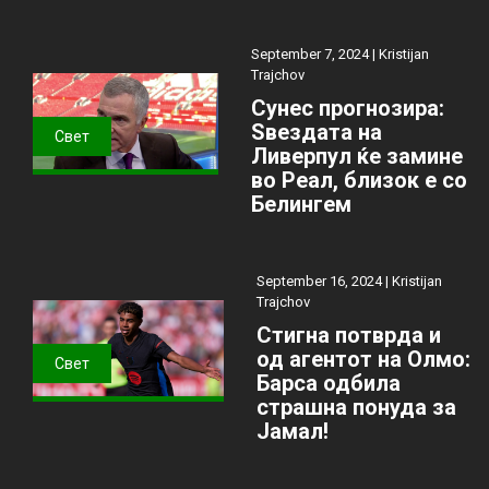
September 7, 2024 |
Kristijan
Trajchov
Сунес прогнозира:
Ѕвездата на
Свет
Ливерпул ќе замине
во Реал, близок е со
Белингем
September 16, 2024 |
Kristijan
Trajchov
Стигна потврда и
од агентот на Олмо:
Свет
Барса одбила
страшна понуда за
Јамал!