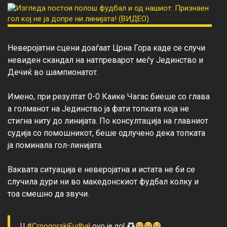
Неверојатни сцени доаѓаат Црна Гора каде се случи 
невиден скандал на натпреварот меѓу Јединство и 
Дечиќ во шампионатот.

Имено, при резултат 0-0 Каике Чагас биеше со глава 
а голманот на Јединство ја фати топката која не 
стигна ниту до линијата. По консултација на главниот 
судија со помошникот, беше одлучено дека топката 
ја поминала гол-линијата.

Ваквата ситуација е неверојатна и истата не би се 
случила дури ни во македонскиот фудбал колку и 
U
#CrnogorskiFudbal
ovo je gol