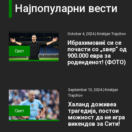
Најпопуларни вести
October 4, 2024 |
Kristijan Trajchov
Ибрахимовиќ си се
почасти со „ѕвер“ од
Свет
900.000 евра за
роденденот! (ФОТО)
September 13, 2024 |
Kristijan
Trajchov
Халанд доживеа
трагедија, постои
Свет
можност да не игра
викендов за Сити!