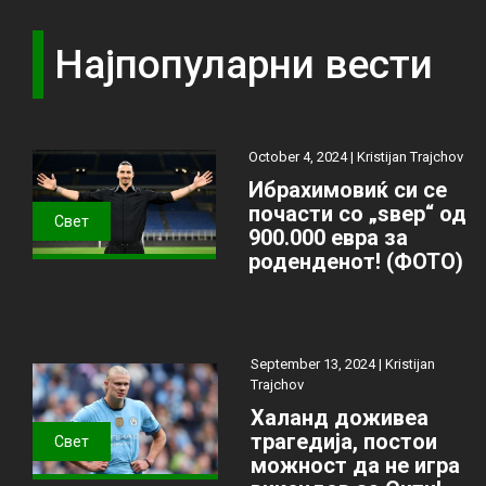
Најпопуларни вести
October 4, 2024 |
Kristijan Trajchov
Ибрахимовиќ си се
почасти со „ѕвер“ од
Свет
900.000 евра за
роденденот! (ФОТО)
September 13, 2024 |
Kristijan
Trajchov
Халанд доживеа
трагедија, постои
Свет
можност да не игра