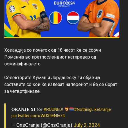
Холандија со почеток од 18 часот ќе се соочи 
Романија во претпослендиот натпревар од 
осминафиналето.

Селекторите Куман и Јорданеску ги објавија 
составите со кои ќе излезат на теренот и ќе се борат 
𝐎𝐑𝐀𝐍𝐉𝐄 𝐗𝐈 for
#ROUNED
!
#NothingLikeOranje
pic.twitter.com/WUX9ENIv74
— OnsOranje (@OnsOranje)
July 2, 2024