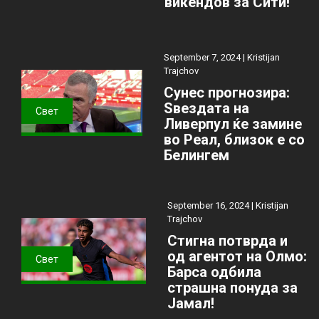
викендов за Сити!
September 7, 2024 |
Kristijan
Trajchov
Сунес прогнозира:
Ѕвездата на
Свет
Ливерпул ќе замине
во Реал, близок е со
Белингем
September 16, 2024 |
Kristijan
Trajchov
Стигна потврда и
од агентот на Олмо:
Свет
Барса одбила
страшна понуда за
Јамал!