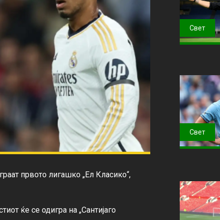
Свет
Свет
раат првото лигашко „Ел Класико“, 
тиот ќе се одигра на „Сантијаго 