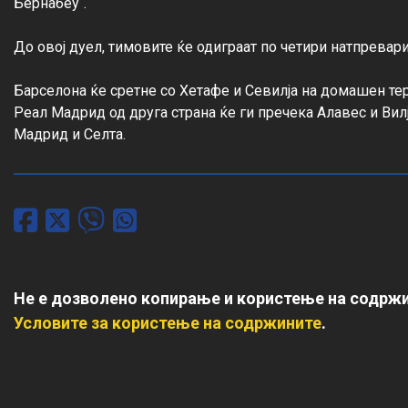
Бернабеу“.

До овој дуел, тимовите ќе одиграат по четири натпревари.
Барселона ќе сретне со Хетафе и Севилја на домашен терен
Реал Мадрид од друга страна ќе ги пречека Алавес и Вилја
Мадрид и Селта.
Не е дозволено копирање и користење на содржи
Условите за користење на содржините
.