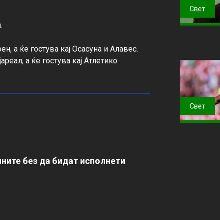
Свет


, а ќе гостува кај Осасуна и Алавес. 
реал, а ќе гостува кај Атлетико 
Свет
ните без да бидат исполнети