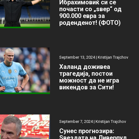
Ибрахимовиќ си се
почасти со „ѕвер“ од
900.000 евра за
роденденот! (ФОТО)
September 13, 2024 |
Kristijan Trajchov
Халанд доживеа
трагедија, постои
можност да не игра
викендов за Сити!
September 7, 2024 |
Kristijan Trajchov
Сунес прогнозира:
Ѕвездата на Ливерпул