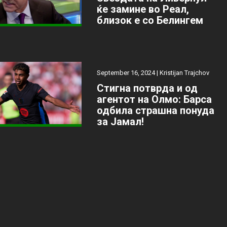
ќе замине во Реал,
близок е со Белингем
September 16, 2024 |
Kristijan Trajchov
Стигна потврда и од
агентот на Олмо: Барса
одбила страшна понуда
за Јамал!