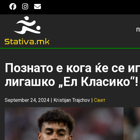
П
Познато е кога ќе се и
лигашко „Ел Класико“!
September 24, 2024 |
Kristijan Trajchov
|
Свет