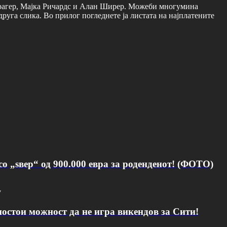
Карагер, Мајка Ричардс и Алан Ширер. Можеби многумина
руга слика. Во прилог погледнете ја листата на најплатените
о „ѕвер“ од 900.000 евра за роденденот! (ФОТО)
v
постои можност да не игра викендов за Сити!