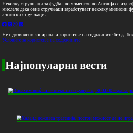
Неколку стручњаци за фудбал во моментов во Англија се издво
мислеле дека овие стручњаци заработуваат неколку милиони фунт
англиски стручњаци:
Не е дозволено копирање и користење на содржините без да би
Условите за користење на содржините
.
Најпопуларни вести