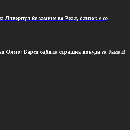
а Ливерпул ќе замине во Реал, близок е со
 на Олмо: Барса одбила страшна понуда за Јамал!