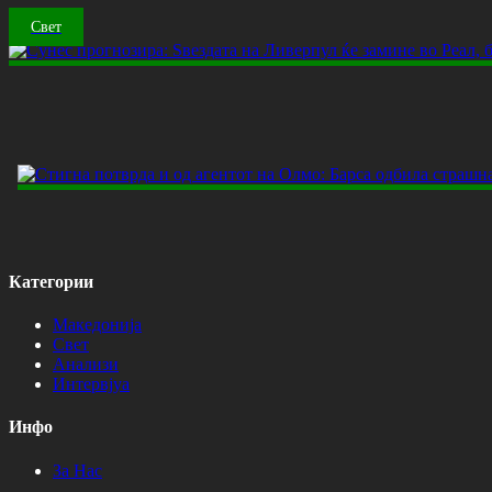
Свет
Категории
Македонија
Свет
Анализи
Интервјуа
Инфо
За Нас