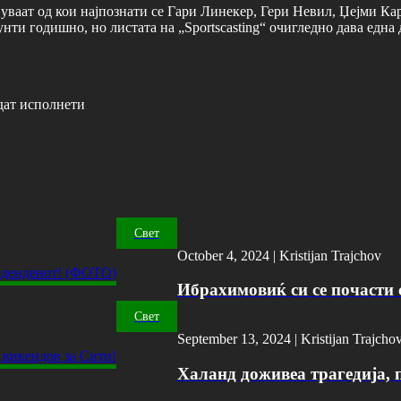
јуваат од кои најпознати се Гари Линекер, Гери Невил, Џејми 
и годишно, но листата на „Sportscasting“ очигледно дава една д
дат исполнети
Свет
October 4, 2024 |
Kristijan Trajchov
Ибрахимовиќ си се почасти с
Свет
September 13, 2024 |
Kristijan Trajcho
Халанд доживеа трагедија, 