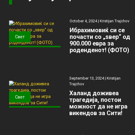
October 4, 2024 |
Kristijan Trajchov
Ибрахимовиќ си се
почасти со „ѕвер“ од
Свет
900.000 евра за
роденденот! (ФОТО)
September 13, 2024 |
Kristijan
Trajchov
Халанд доживеа
Свет
трагедија, постои
можност да не игра
викендов за Сити!