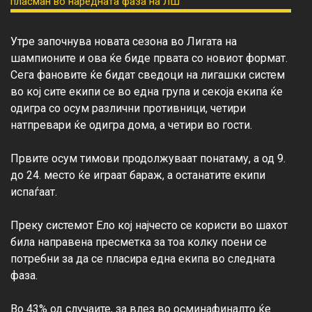
Утре започнува новата сезона во Лигата на 
шампионите и ова ќе биде првата со новиот формат. 
Сега фановите ќе бидат сведоци на лигашки систем 
во кој сите екипи се во една група и секоја екипа ќе 
одигра со осум различни противници, четири 
натпревари ќе одигра дома, а четири во гости.

Првите осум тимови продолжуваат понатаму, а од 9. 
до 24. место ќе играат бараж, а останатите екипи 
испаѓаат.

Преку системот Ело кој најчесто се користи во шахот 
била направена пресметка за тоа колку поени се 
потребни за да се пласира една екипа во следната 
фаза.

Во 43% од случаите, за влез во осминафиналто ќе 