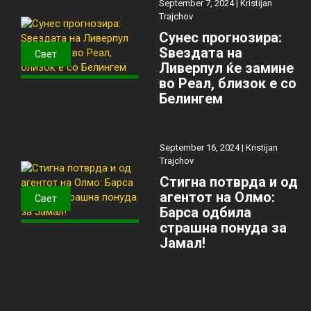
September 7, 2024 |
Kristijan
Trajchov
Сунес прогнозира:
Ѕвездата на
Свет
Ливерпул ќе замине
во Реал, близок е со
Белингем
September 16, 2024 |
Kristijan
Trajchov
Стигна потврда и од
агентот на Олмо:
Свет
Барса одбила
страшна понуда за
Јамал!