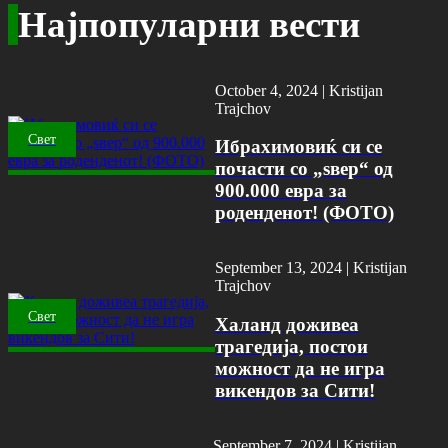
Најпопуларни вести
October 4, 2024 |
Kristijan
Trajchov
Свет
Ибрахимовиќ си се
почасти со „ѕвер“ од
900.000 евра за
роденденот! (ФОТО)
September 13, 2024 |
Kristijan
Trajchov
Свет
Халанд доживеа
трагедија, постои
можност да не игра
викендов за Сити!
September 7, 2024 |
Kristijan