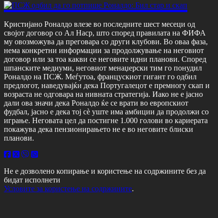
Кристијано Роналдо влезе во последните шест месеци од
својот договор со Ал Наср, што според правилата на ФИФА
му овозможува да преговара со други клубови. Во оваа фаза,
нема конкретни информации за продолжување на неговиот
договор или за тоа какви се неговите идни планови. Според
шпанските медиуми, неговиот менаџерски тим го понудил
Роналдо на ПСЖ. Меѓутоа, францускиот гигант го одбил
предлогот, наведувајќи дека Португалецот е премногу скап и
возраста не одговара на нивната стратегија. Иако не е јасно
дали ова значи дека Роналдо ќе се врати во европскиот
фудбал, јасно е дека тој сè уште има амбиции да продолжи со
играње. Неговата цел да постигне 1.000 голови во кариерата
покажува дека пензионирањето не е во неговите блиски
планови.
Не е дозволено копирање и користење на содржините без да
бидат исполнети
Условите за користење на содржините
.