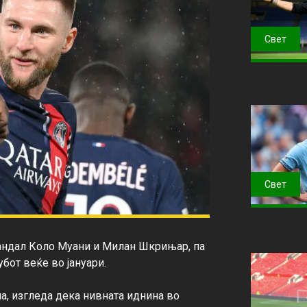
Свет
Свет
Рандал Коло Муани и Милан Шкрињар, па 
от веќе во јануари.

а, изгледа дека нивната иднина во 