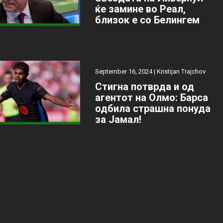
ќе замине во Реал,
близок е со Белингем
September 16, 2024 |
Kristijan Trajchov
Стигна потврда и од
агентот на Олмо: Барса
одбила страшна понуда
за Јамал!