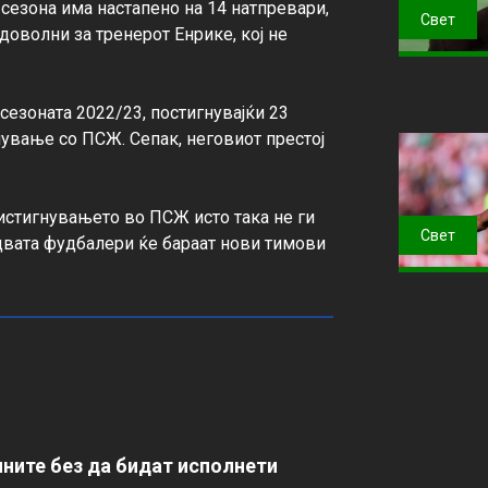
сезона има настапено на 14 натпревари, 
Свет
 доволни за тренерот Енрике, кој не 
сезоната 2022/23, постигнувајќи 23 
ување со ПСЖ. Сепак, неговиот престој 
ристигнувањето во ПСЖ исто така не ги 
Свет
двата фудбалери ќе бараат нови тимови 
ните без да бидат исполнети