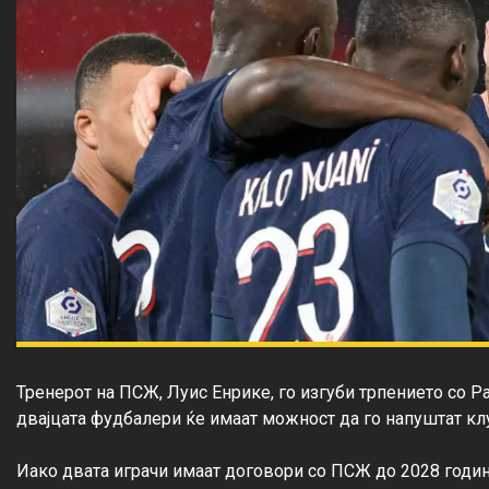
Тренерот на ПСЖ, Луис Енрике, го изгуби трпението со 
двајцата фудбалери ќе имаат можност да го напуштат клуб
Иако двата играчи имаат договори со ПСЖ до 2028 годин