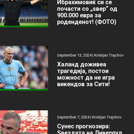
Ибрахимовиќ си се
почасти со „ѕвер“ од
900.000 евра за
роденденот! (ФОТО)
September 13, 2024 |
Kristijan Trajchov
Халанд доживеа
трагедија, постои
можност да не игра
викендов за Сити!
September 7, 2024 |
Kristijan Trajchov
Сунес прогнозира:
Ѕвездата на Ливерпул