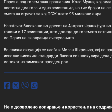
Париз е под голем знак прашалник. Коло Муани, кој оваа 
постигна два гола и една асистенција, но тие бројки не се
смета на играчот за кој ПСЖ плати 95 милиони евра.

Напаѓачот блескаше во дресот на Ајнтрахт Франкфурт во 
голови и 17 асистенции, што доведе до големото потпиш
во Париз не ги оправда очекувањата.

Во слична ситуација се наоѓа и Милан Шкрињар, кој по п
исполни високите стандарди. Засега се шпекулира дека 
во текот на зимскиот преоден рок.
Не е дозволено копирање и користење на содржи