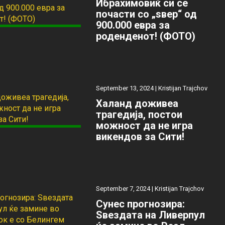
Ибрахимовиќ си се
почасти со „ѕвер“ од
900.000 евра за
роденденот! (ФОТО)
September 13, 2024 |
Kristijan Trajchov
Халанд доживеа
трагедија, постои
можност да не игра
викендов за Сити!
September 7, 2024 |
Kristijan Trajchov
Сунес прогнозира:
Ѕвездата на Ливерпул