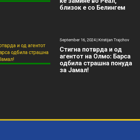
ќе замине во Реал,
близок е со Белингем
September 16, 2024 |
Kristijan Trajchov
Стигна потврда и од
агентот на Олмо: Барса
одбила страшна понуда
за Јамал!