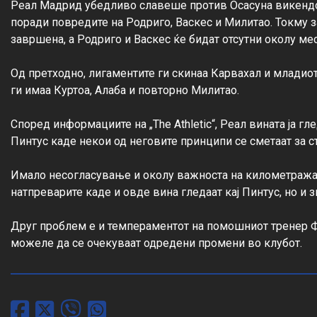
Реал Мадрид убедливо славеше против Осасуна викендов 
поради повредите на Родриго, Васкес и Милитао. Токму з
завршена, а Родриго и Васкес ќе бидат отсутни околу мес
Од претходно, лигаментите ги скинаа Карвахал и младиот
ги имаа Куртоа, Алаба и повторно Милитао.

Според информациите на „The Athletic“, Реал вината ја гл
Пинтус каде некои од неговите принципи се сметаат за с
Имало несогласување и околу важноста на километражата 
натпреварите каде и овде вина гледаат кај Пинтус, но и з
Друг проблем е и темпераментот на помошниот тренер Фр
можеле да се очекуваат одредени промени во клубот.