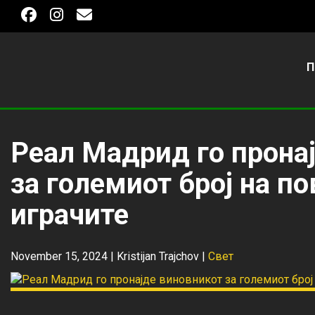
П
Реал Мадрид го прона
за големиот број на п
играчите
November 15, 2024 |
Kristijan Trajchov
|
Свет