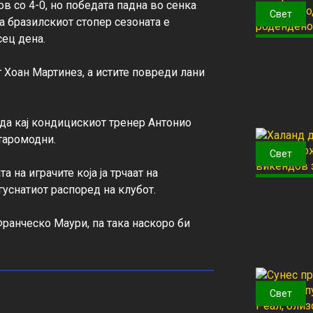
со 4-0, но победата падна во сенка 
Свет
а бразилскиот стопер сезоната е 
ец дена.

 Хоан Мартинез, а истите повреди лани 
еда кај кондицискиот тренер Антонио 
таромодни.

Свет
на играчите која ја трчаат на 
гуснатиот распоред на клубот.

анческо Маури, па така наскоро би 
Свет