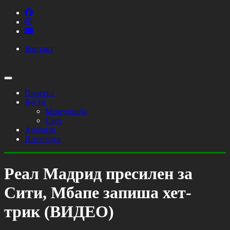
Контакт
Почетна
Вести
Македонија
Свет
Анализи
Интервјуа
Реал Мадрид пресилен за
Сити, Мбапе запиша хет-
трик (ВИДЕО)