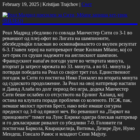
February 19, 2025 |
Kristijan Trajchov
|
Свет
Реал Мадрид убедливо го совлада Манчестер Сити со 3-1 во
реваншот од плеј-офот во Лигата на шампионите,
обезбедувајќи пласман во осминафиналето со вкупен резултат
6-3. Главен херој на натпреварот беше Килиан Мбапе, кој со
хет-трик ги сруши надежите на англискиот шампион.
Францускиот напаѓач погоди уште во четвртата минута,
вторпат ја затресе мрежата во 33. минута, а во 61. минута ја
потврди победата на Реал со својот трет гол. Единствениот
погодок за Сити го постигна Нико Гонзалез во втората минута
од судиското продолжение. За Реал на овој натпревар настапи
и Давид Алаба по долг период без игра, додека Манчестер
Сити беше ослабен со отсуството на Ерлинг Халанд, кој
остана на клупата поради проблеми со коленото. ПСЖ, пак,
немаше милост против Брест, иако веќе имаше сигурна
предност од 3-0 од првиот меч. Во реваншот на „Паркот на
принцовите“ тимот на Луис Енрике одигра блескав натпревар
и го декласираше ривалот со убедливи 7-0. Головите ги
постигнаа Баркола, Кварацкелија, Витиња, Дезире Дуе, Нуно
Мендеш, Гонсало Рамос и младиот Сени Мајулу.