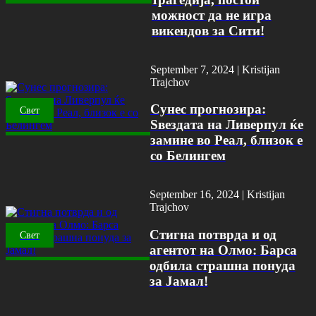
можност да не игра
викендов за Сити!
September 7, 2024 |
Kristijan
Trajchov
Сунес прогнозира:
Свет
Ѕвездата на Ливерпул ќе
замине во Реал, близок е
со Белингем
September 16, 2024 |
Kristijan
Trajchov
Стигна потврда и од
Свет
агентот на Олмо: Барса
одбила страшна понуда
за Јамал!