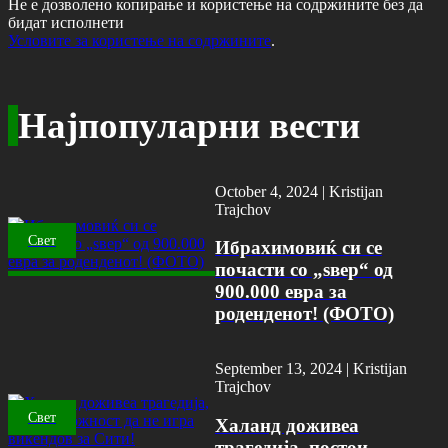
Не е дозволено копирање и користење на содржините без да
бидат исполнети
Условите за користење на содржините
.
Најпопуларни вести
October 4, 2024 |
Kristijan
Trajchov
Свет
Ибрахимовиќ си се
почасти со „ѕвер“ од
900.000 евра за
роденденот! (ФОТО)
September 13, 2024 |
Kristijan
Trajchov
Свет
Халанд доживеа
трагедија, постои