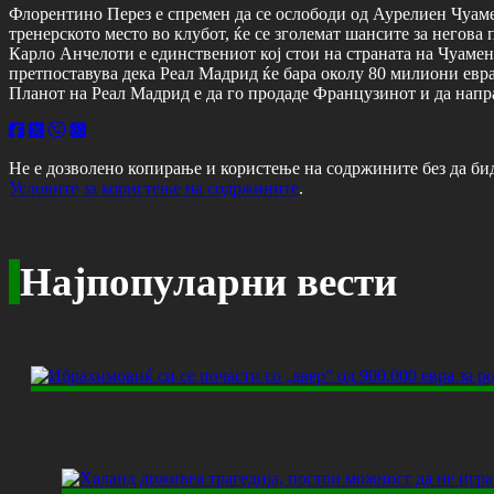
Флорентино Перез е спремен да се ослободи од Аурелиен Чуамен
тренерското место во клубот, ќе се зголемат шансите за негова
Карло Анчелоти е единствениот кој стои на страната на Чуамен
претпоставува дека Реал Мадрид ќе бара околу 80 милиони евра 
Планот на Реал Мадрид е да го продаде Французинот и да напра
Не е дозволено копирање и користење на содржините без да би
Условите за користење на содржините
.
Најпопуларни вести