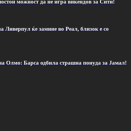
постои можност да не игра викендов за Сити!
а Ливерпул ќе замине во Реал, близок е со
 на Олмо: Барса одбила страшна понуда за Јамал!