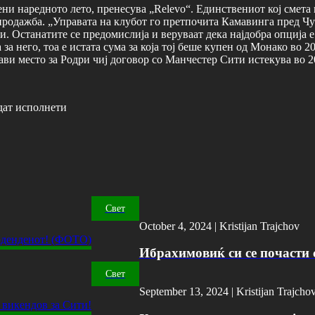
и наредното лето, пренесува „Relevo“. Единствениот кој смета 
 продажба. „Управата на клубот го претпочита Камавинга пред Чу
и. Останатите се предомислија и веруваат дека најдобра опција 
за него, тоа е истата сума за која тој беше купен од Монако во 
ви место за Родри чиј договор со Манчестер Сити истекува во 2
дат исполнети
Свет
October 4, 2024 |
Kristijan Trajchov
Ибрахимовиќ си се почасти с
Свет
September 13, 2024 |
Kristijan Trajcho