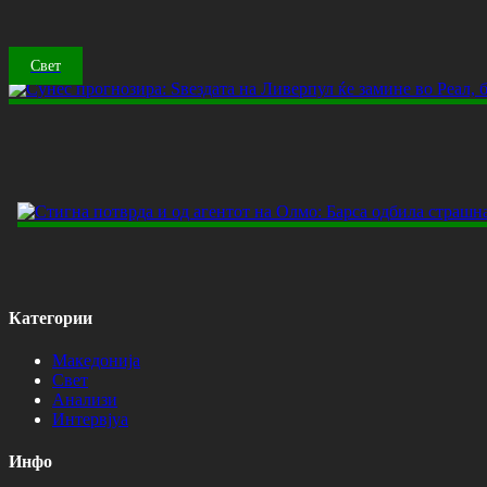
Свет
Категории
Македонија
Свет
Анализи
Интервјуа
Инфо