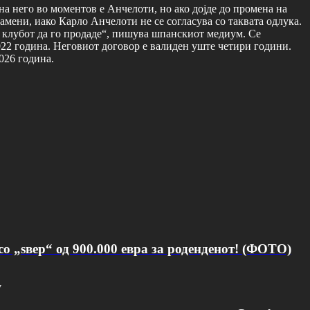
на него во моментов е Анчелоти, но ако дојде до промена на
амени, иако Карло Анчелоти не се согласува со таквата одлука.
е клубот да го продаде“, пишува шпанскиот медиум. Се
2022 година. Неговиот договор е валиден уште четири години.
026 година.
о „ѕвер“ од 900.000 евра за роденденот! (ФОТО)
v