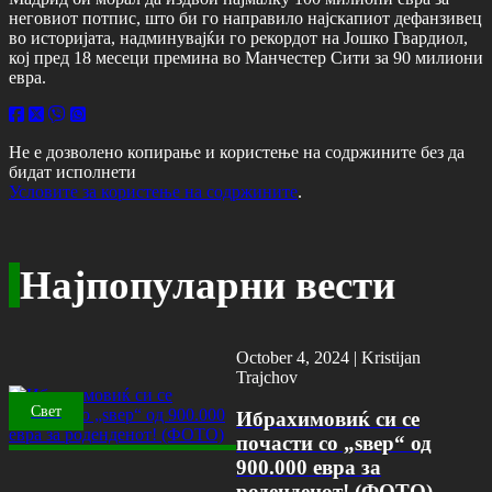
неговиот потпис, што би го направило најскапиот дефанзивец
во историјата, надминувајќи го рекордот на Јошко Гвардиол,
кој пред 18 месеци премина во Манчестер Сити за 90 милиони
евра.
Не е дозволено копирање и користење на содржините без да
бидат исполнети
Условите за користење на содржините
.
Најпопуларни вести
October 4, 2024 |
Kristijan
Trajchov
Свет
Ибрахимовиќ си се
почасти со „ѕвер“ од
900.000 евра за
роденденот! (ФОТО)