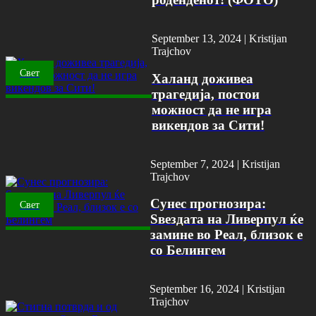
September 13, 2024 |
Kristijan
Trajchov
Свет
Халанд доживеа
трагедија, постои
можност да не игра
викендов за Сити!
September 7, 2024 |
Kristijan
Trajchov
Сунес прогнозира:
Свет
Ѕвездата на Ливерпул ќе
замине во Реал, близок е
со Белингем
September 16, 2024 |
Kristijan
Trajchov