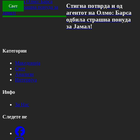
Стигна потврда и од
Свет
агентот на Олмо: Барса
одбила страшна понуда
за Јамал!
Категории
Македонија
Свет
Анализи
Интервјуа
Инфо
За Нас
Следете не