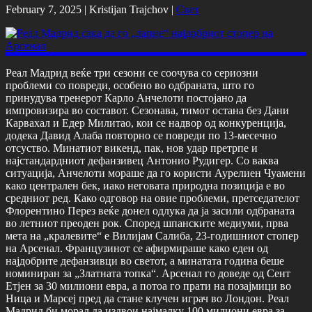
February 7, 2025 |
Kristijan Trajchov
|
Свет
Реал Мадрид веќе три сезони се соочува со сериозни
проблеми со повреди, особено во одбраната, што го
принудува тренерот Карло Анчелоти постојано да
импровизира во составот. Сезонава, тимот остана без Дани
Карвахал и Едер Милитао, кои се надвор од конкуренција,
додека Давид Алаба повторно се повреди по 13-месечно
отсуство. Минатиот викенд, пак, нов удар претрпе и
најстандардниот дефанзивец Антонио Рудигер. Со ваква
ситуација, Анчелоти мораше да го користи Аурелиен Чуамени
како централен бек, иако неговата природна позиција е во
средниот ред. Како одговор на овие проблеми, претседателот
Флорентино Перез веќе донел одлука да ја засили одбраната
во летниот преоден рок. Според шпанските медиуми, прва
мета на „кралевите“ е Вилијам Салиба, 23-годишниот стопер
на Арсенал. Французинот се афирмираше како еден од
најдобрите дефанзивци во светот, а минатата година беше
номиниран за „Златната топка“. Арсенал го доведе од Сент
Етјен за 30 милиони евра, а потоа го прати на позајмици во
Ница и Марсеј пред да стане клучен играч во Лондон. Реал
Мадрид би морал да издвои најмалку 100 милиони евра за