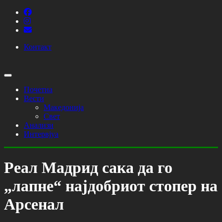
Контакт
Почетна
Вести
Македонија
Свет
Анализи
Интервјуа
Реал Мадрид сака да го
„лапне“ најдобриот стопер на
Арсенал