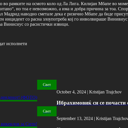
о во рамките на осмото коло од Ла Лига. Килијан Мбапе во момен
ано“, но тоа е невозможно, а има и добра причина за тоа. Спор
л Мадрид наводно сметале дека е ризично Мбапе да биде присут
ен инцидент со расна злоупотреба кој го инволвираше Винивиус
а Винисиус со расистички извици.
дат исполнети
Свет
October 4, 2024 |
Kristijan Trajchov
Ибрахимовиќ си се почасти с
Свет
September 13, 2024 |
Kristijan Trajcho