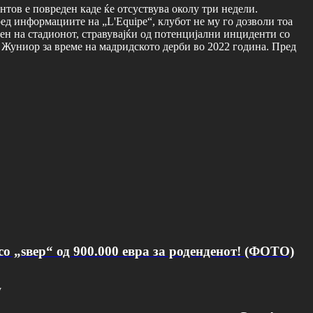
тов е повреден каде ќе отсуствува околу три недели.
ед информациите на „L'Equipe“, клубот не му го дозволи тоа
ен на стадионот, стравувајќи од потенцијални инциденти со
 Жуниор за време на мадридското дерби во 2022 година. Пред
о „ѕвер“ од 900.000 евра за роденденот! (ФОТО)
v