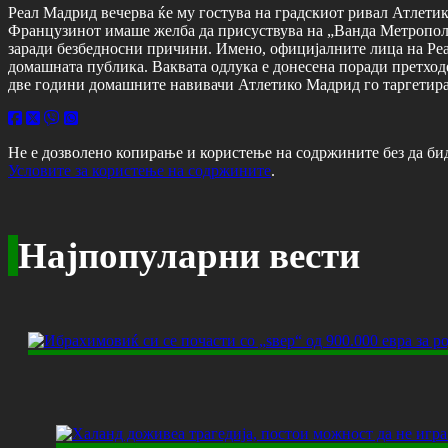
Реал Мадрид вечерва ќе му гостува на градскиот ривал Атлетик
Французинот имаше желба да присуствува на „Ванда Метрополит
заради безбедносни причини. Имено, официјалните лица на Реа
домашната публика. Ваквата одлука е донесена поради претход
две години домашните навивачи Атлетико Мадрид го таргетира
Не е дозволено копирање и користење на содржините без да би
Условите за користење на содржините
.
Најпопуларни вести