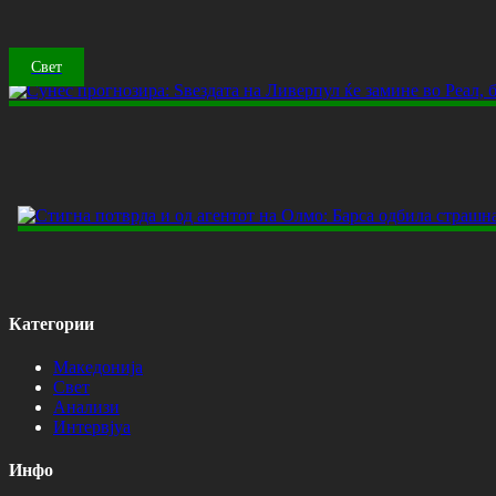
Свет
Категории
Македонија
Свет
Анализи
Интервјуа
Инфо