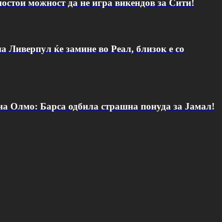
постои можност да не игра викендов за Сити!
а Ливерпул ќе замине во Реал, близок е со
 на Олмо: Барса одбила страшна понуда за Јамал!