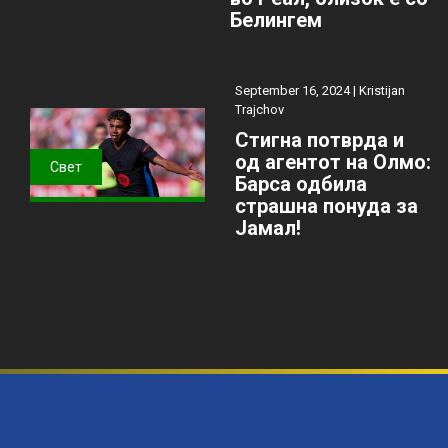
Белингем
September 16, 2024 |
Kristijan
Trajchov
Стигна потврда и
од агентот на Олмо:
Свет
Барса одбила
страшна понуда за
Јамал!