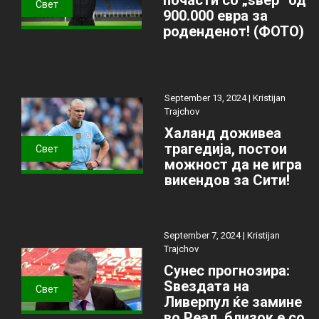
Свет
900.000 евра за
роденденот! (ФОТО)
September 13, 2024 |
Kristijan
Trajchov
Халанд доживеа
трагедија, постои
Свет
можност да не игра
викендов за Сити!
September 7, 2024 |
Kristijan
Trajchov
Сунес прогнозира:
Ѕвездата на
Свет
Ливерпул ќе замине
во Реал, близок е со