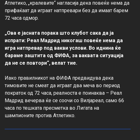
Атлетико, „кралевите“ нагласија дека повеќе нема да 
прифаќаат да играат натпревари без да имаат барем 
72 часа одмор.

„Ова е јасната порака што клубот сака да ја 
испрати: Реал Мадрид никогаш повеќе нема да 
игра натпревар под вакви услови. Во иднина ќе 
бараме заштита од ФИФА, за ваквата ситуација 
да не се повтори“, велат тие.
Иако правилникот на ФИФА предвидува дека 
тимовите не смеат да играат два меча во период 
пократок од 72 часа, реалноста е поинаква – Реал 
Мадрид вечерва ќе се соочи со Вилјареал, само 66 
часа по тешката пресметка во Лигата на 
шампионите против Атлетико.