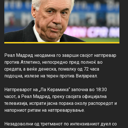
Реал Мадрид неодамна го заврши својот натпревар 
против Атлетико, непосредно пред полноќ во 
средата, а веќе денеска, помалку од 72 часа 
подоцна, излезе на терен против Вилјареал.

Натпреварот на „Ла Керамика“ започна во 18:30 
часот, а Реал Мадрид, преку својата официјална 
телевизија, испрати јасна порака околу распоредот и 
напорниот ритам на натпреварување.

Незадоволни од третманот по интензивниот дуел со 