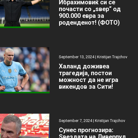
Ибрахимовиќ си се
почасти со „ѕвер“ од
900.000 евра за
роденденот! (ФОТО)
September 13, 2024 |
Kristijan Trajchov
Халанд доживеа
трагедија, постои
можност да не игра
викендов за Сити!
September 7, 2024 |
Kristijan Trajchov
Сунес прогнозира:
Ѕвездата на Ливерпул