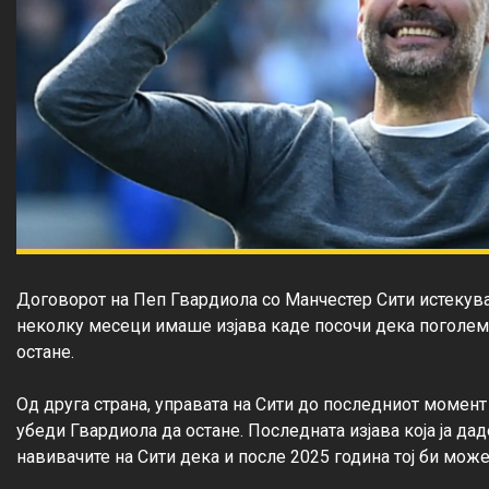
Договорот на Пеп Гвардиола со Манчестер Сити истекува
неколку месеци имаше изјава каде посочи дека поголеми
остане.

Од друга страна, управата на Сити до последниот момент
убеди Гвардиола да остане. Последната изјава која ја да
навивачите на Сити дека и после 2025 година тој би може