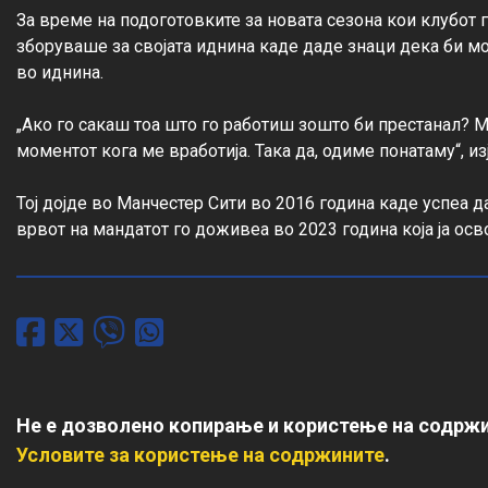
За време на подоготовките за новата сезона кои клубот
зборуваше за својата иднина каде даде знаци дека би м
во иднина.

„Ако го сакаш тоа што го работиш зошто би престанал? Ми
моментот кога ме вработија. Така да, одиме понатаму“, из
Тој дојде во Манчестер Сити во 2016 година каде успеа 
врвот на мандатот го доживеа во 2023 година која ја осво
Не е дозволено копирање и користење на содржи
Условите за користење на содржините
.