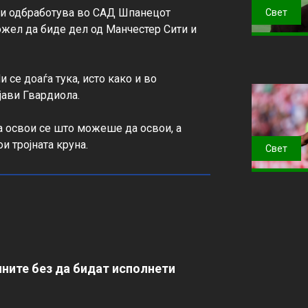
 ги одбработува во САД Шпанецот 
Свет
ожел да биде дел од Манчестер Сити и 
 се доаѓа тука, исто како и во 
јави Гвардиола.

да освои се што можеше да освои, а 
и тројната круна.
Свет
ните без да бидат исполнети