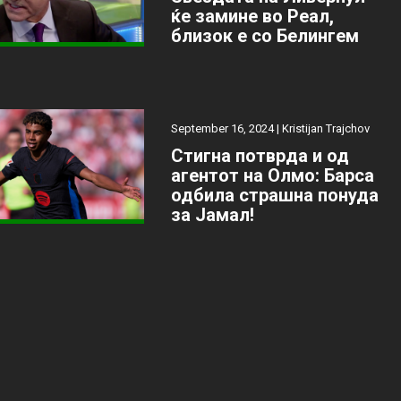
ќе замине во Реал,
близок е со Белингем
September 16, 2024 |
Kristijan Trajchov
Стигна потврда и од
агентот на Олмо: Барса
одбила страшна понуда
за Јамал!