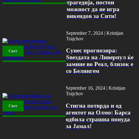
трагедија, постои
можност да не игра
викендов за Сити!
September 7, 2024 |
Kristijan
Trajchov
Сунес прогнозира:
Свет
Ѕвездата на Ливерпул ќе
замине во Реал, близок е
со Белингем
September 16, 2024 |
Kristijan
Trajchov
Стигна потврда и од
Свет
агентот на Олмо: Барса
одбила страшна понуда
за Јамал!