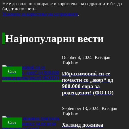
Не е дозволено копирање и користење на содржините без да
бидат исполнети
Условите за користење на содржините
.
Најпопуларни вести
October 4, 2024 |
Kristijan
Trajchov
Свет
Ибрахимовиќ си се
почасти со „ѕвер“ од
900.000 евра за
роденденот! (ФОТО)
September 13, 2024 |
Kristijan
Trajchov
Свет
Халанд доживеа