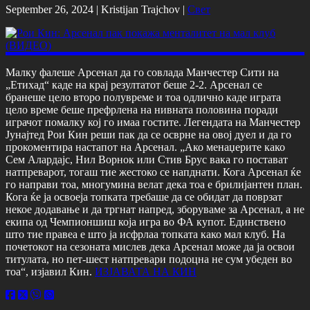
September 26, 2024 |
Kristijan Trajchov
|
Свет
Малку фалеше Арсенал да го совлада Манчестер Сити на
„Етихад“ каде на крај резултатот беше 2-2. Арсенал се
бранеше цело второ полувреме и тоа одлично каде играта
цело време беше префрлена на нивната половина поради
играчот помалку кој го имаа гостите. Легендата на Манчестер
Јунајтед Рои Кин реши пак да се осврне на овој дуел и да го
прокоментира настапот на Арсенал. „Ако менаџерите како
Сем Алардајс, Нил Ворнок или Стив Брус вака го постават
натпреварот, тогаш тие жестоко се напднати. Кога Арсенал ќе
го направи тоа, многумина велат дека тоа е брилијантен план.
Кога ќе ја освоеја топката требаше да се обидат да поврзат
некое додавање и да тргнат напред, зборуваме за Арсенал, а не
екипа од Чемпионшиш која игра во ФА купот. Единствено
што тие правеа е што ја исфрлаа топката како мал клуб. На
почетокот на сезоната мислев дека Арсенал може да ја освои
титулата, но пет-шест натпревари подоцна не сум убеден во
тоа“, изјавил Кин.
ИЗЈАВАТА НА КИН