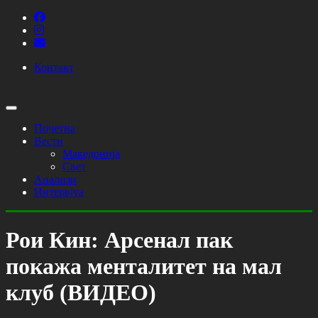
Контакт
Почетна
Вести
Македонија
Свет
Анализи
Интервјуа
Рои Кин: Арсенал пак
покажа менталитет на мал
клуб (ВИДЕО)