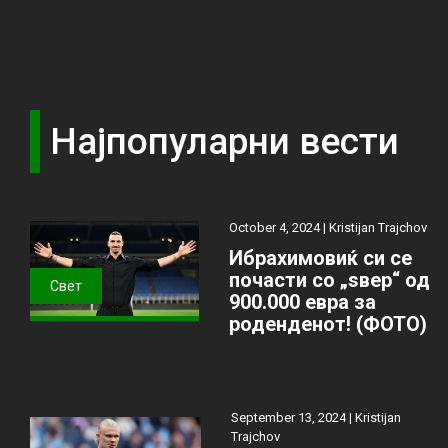
Најпопуларни вести
October 4, 2024 |
Kristijan Trajchov
Ибрахимовиќ си се
почасти со „ѕвер“ од
Свет
900.000 евра за
роденденот! (ФОТО)
September 13, 2024 |
Kristijan
Trajchov