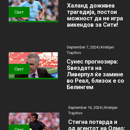
Халанд доживеа
трагедија, постои
Свет
можност да не игра
викендов за Сити!
September 7, 2024 |
Kristijan
Trajchov
Сунес прогнозира:
Ѕвездата на
Свет
Ливерпул ќе замине
во Реал, близок е со
Белингем
September 16, 2024 |
Kristijan
Trajchov
Стигна потврда и
од агентот на Олмо:
Свет