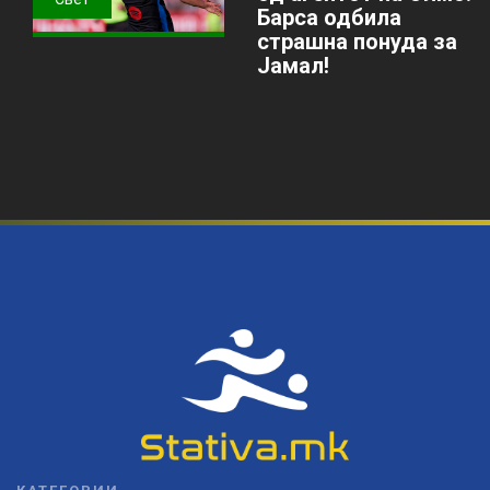
Барса одбила
страшна понуда за
Јамал!