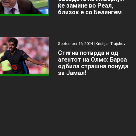
ќе замине во Реал,
близок е со Белингем
September 16, 2024 |
Kristijan Trajchov
Стигна потврда и од
агентот на Олмо: Барса
одбила страшна понуда
за Јамал!