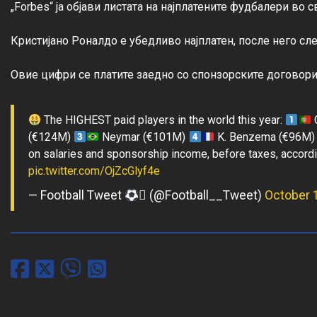
„Forbes“ ја објави листата на најплатените фудбалери во св
Кристијано Роналдо е убедливо најплатен, после него сле
The HIGHEST paid players in the world this year:
C
(€124M)
Neymar (€101M)
K. Benzema (€96M
on salaries and sponsorship income, before taxes, accord
pic.twitter.com/OjZcGlyf4e
— Football Tweet
 (@Football__Tweet)
October 