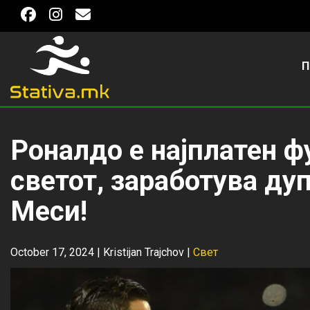
П
Роналдо е најплатен ф
светот, заработува ду
Меси!
October 17, 2024 |
Kristijan Trajchov
|
Свет