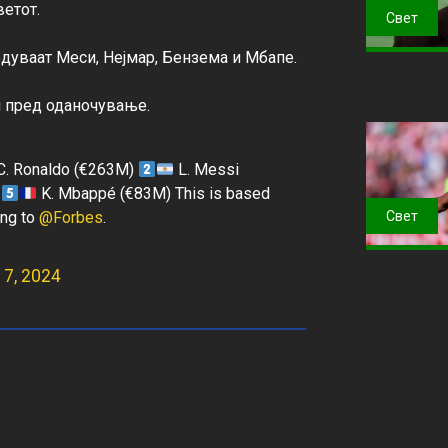
етот.

Свет
дуваат Меси, Нејмар, Бензема и Мбапе.

. Ronaldo (€263M)
L. Messi
)
K. Mbappé (€83M) This is based
ing to
@Forbes
.
Свет
17, 2024