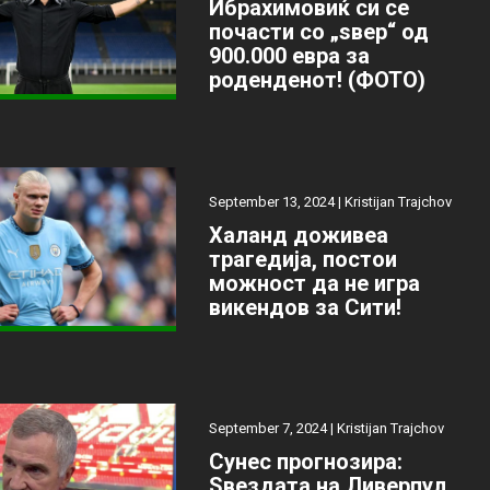
Ибрахимовиќ си се
почасти со „ѕвер“ од
900.000 евра за
роденденот! (ФОТО)
September 13, 2024 |
Kristijan Trajchov
Халанд доживеа
трагедија, постои
можност да не игра
викендов за Сити!
September 7, 2024 |
Kristijan Trajchov
Сунес прогнозира:
Ѕвездата на Ливерпул