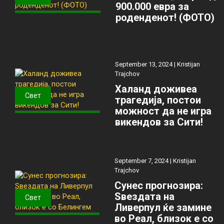
900.000 евра за
роденденот! (ФОТО)
September 13, 2024 |
Kristijan
Trajchov
Халанд доживеа
Свет
трагедија, постои
можност да не игра
викендов за Сити!
September 7, 2024 |
Kristijan
Trajchov
Сунес прогнозира:
Ѕвездата на
Свет
Ливерпул ќе замине
во Реал, близок е со