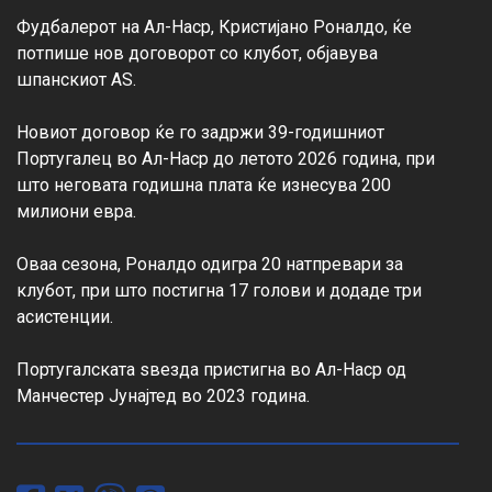
Фудбалерот на Ал-Наср, Кристијано Роналдо, ќе 
потпише нов договорот со клубот, објавува 
шпанскиот AS.

Новиот договор ќе го задржи 39-годишниот 
Португалец во Ал-Наср до летото 2026 година, при 
што неговата годишна плата ќе изнесува 200 
милиони евра.

Оваа сезона, Роналдо одигра 20 натпревари за 
клубот, при што постигна 17 голови и додаде три 
асистенции.

Португалската ѕвезда пристигна во Ал-Наср од 
Манчестер Јунајтед во 2023 година.