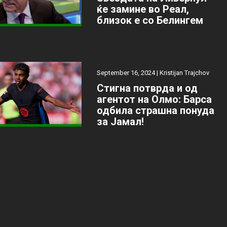
ќе замине во Реал,
близок е со Белингем
September 16, 2024 |
Kristijan Trajchov
Стигна потврда и од
агентот на Олмо: Барса
одбила страшна понуда
за Јамал!