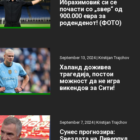
Ибрахимовиќ си се
почасти со „ѕвер“ од
900.000 евра за
роденденот! (ФОТО)
September 13, 2024 |
Kristijan Trajchov
Халанд доживеа
трагедија, постои
можност да не игра
викендов за Сити!
September 7, 2024 |
Kristijan Trajchov
Сунес прогнозира:
Ѕвездата на Ливерпул