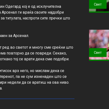
Свет
ин Одегард кој е од исклучителна 
га Арсенал ги враќа своите најдобри 
за титулата, наспроти сите пречки што 
аен за Арсенал.

т ред во светот и многу сме среќни што 
Свет
ема повторно да се повреди. Секако, 
како тој се врати дека сме подобри.

ритисок врз него, но мислам дека се 
теренот, па не сум изненаден што се 
етири недели да се вратиш на ова ниво. 
а.