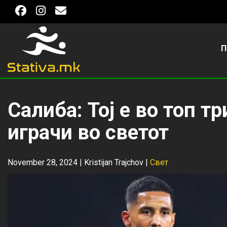
П
Салиба: Тој е во топ т
играчи во светот
November 28, 2024 |
Kristijan Trajchov
|
Свет