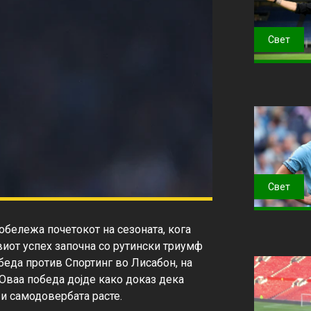
Свет
Свет
 обележа почетокот на сезоната, кога 
виот успех започна со рутински триумф 
еда против Спортинг во Лисабон, на 
Оваа победа дојде како доказ дека 
 и самодовербата расте.
