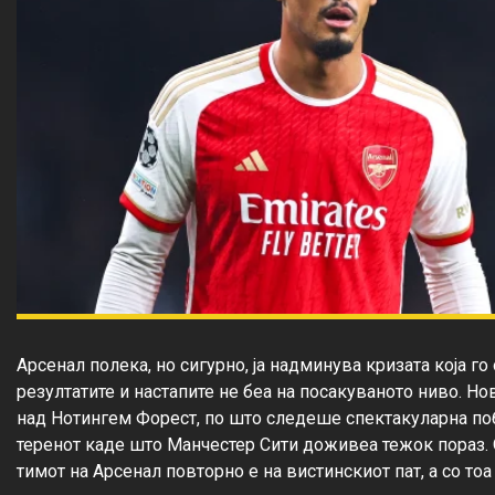
Арсенал полека, но сигурно, ја надминува кризата која го
резултатите и настапите не беа на посакуваното ниво. Но
над Нотингем Форест, по што следеше спектакуларна поб
теренот каде што Манчестер Сити доживеа тежок пораз. 
тимот на Арсенал повторно е на вистинскиот пат, а со тоа