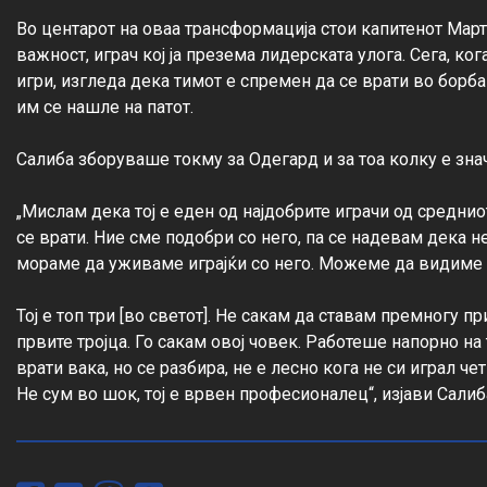
Во центарот на оваа трансформација стои капитенот Март
важност, играч кој ја презема лидерската улога. Сега, ко
игри, изгледа дека тимот е спремен да се врати во борба 
им се нашле на патот.

Салиба зборуваше токму за Одегард и за тоа колку е знач
„Мислам дека тој е еден од најдобрите играчи од среднио
се врати. Ние сме подобри со него, па се надевам дека н
мораме да уживаме играјќи со него. Можеме да видиме от
Тој е топ три [во светот]. Не сакам да ставам премногу п
првите тројца. Го сакам овој човек. Работеше напорно на 
врати вака, но се разбира, не е лесно кога не си играл ч
Не сум во шок, тој е врвен професионалец“, изјави Салиб