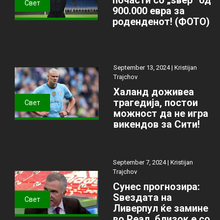
Свет
900.000 евра за
роденденот! (ФОТО)
September 13, 2024 |
Kristijan
Trajchov
Халанд доживеа
трагедија, постои
Свет
можност да не игра
викендов за Сити!
September 7, 2024 |
Kristijan
Trajchov
Сунес прогнозира:
Ѕвездата на
Свет
Ливерпул ќе замине
во Реал, близок е со