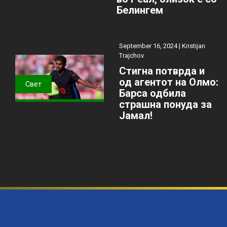
Белингем
September 16, 2024 |
Kristijan
Trajchov
Стигна потврда и
од агентот на Олмо:
Свет
Барса одбила
страшна понуда за
Јамал!