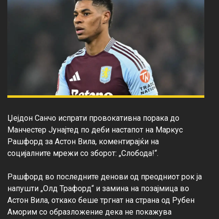
Џејдон Санчо испрати провокативна порака до 
Манчестер Јунајтед по деби настапот на Маркус 
Рашфорд за Астон Вила, коментирајќи на 
социјалните мрежи со зборот: „Слобода!“.

Рашфорд во последните денови од преодниот рок ја 
напушти „Олд Трафорд“ и замина на позајмица во 
Астон Вила, откако беше тргнат на страна од Рубен 
Аморим со образложение дека не покажува 