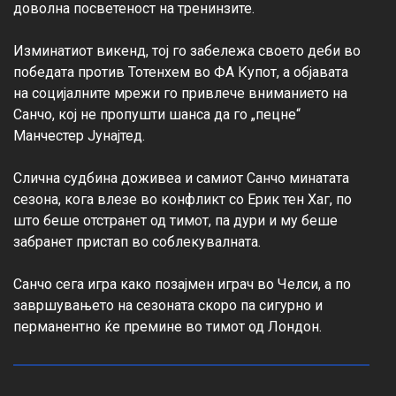
доволна посветеност на тренинзите.

Изминатиот викенд, тој го забележа своето деби во 
победата против Тотенхем во ФА Купот, а објавата 
на социјалните мрежи го привлече вниманието на 
Санчо, кој не пропушти шанса да го „пецне“ 
Манчестер Јунајтед.

Слична судбина доживеа и самиот Санчо минатата 
сезона, кога влезе во конфликт со Ерик тен Хаг, по 
што беше отстранет од тимот, па дури и му беше 
забранет пристап во соблекувалната.

Санчо сега игра како позајмен играч во Челси, а по 
завршувањето на сезоната скоро па сигурно и 
перманентно ќе премине во тимот од Лондон.