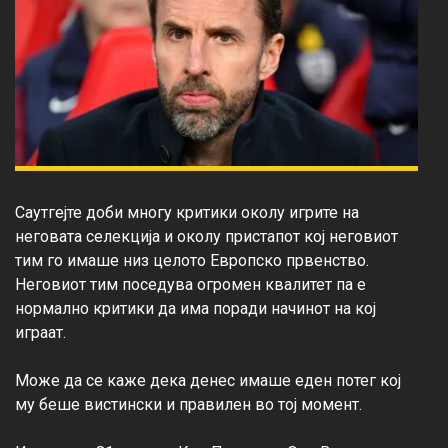
Саутгејте доби многу критики околу игрите на 
неговата селекција и околу пристапот кој неговиот 
тим го имаше низ целото Европско првенство. 
Неговиот тим поседува огромен квалитет па е 
нормално критики да има поради начинот на кој 
играат.

Може да се каже дека денес имаше еден потег кој 
му беше вистински и правилен во тој момент.
