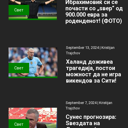
Ибрахимовиќ си се
почасти со „ѕвер“ од
Свет
900.000 евра за
роденденот! (ФОТО)
September 13, 2024 |
Kristijan
Trajchov
Халанд доживеа
трагедија, постои
Свет
можност да не игра
викендов за Сити!
September 7, 2024 |
Kristijan
Trajchov
Сунес прогнозира:
Ѕвездата на
Свет