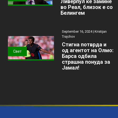
Ливерпул ќе замине
во Реал, близок е со
Белингем
September 16, 2024 |
Kristijan
Trajchov
Стигна потврда и
од агентот на Олмо:
Свет
Барса одбила
страшна понуда за
Јамал!