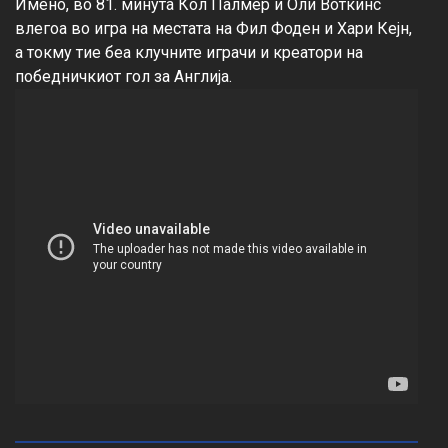
Имено, во 81. минута Кол Палмер и Оли Воткинс 
влегоа во игра на местата на Фил Фоден и Хари Кејн, 
а токму тие беа клучните играчи и креатори на 