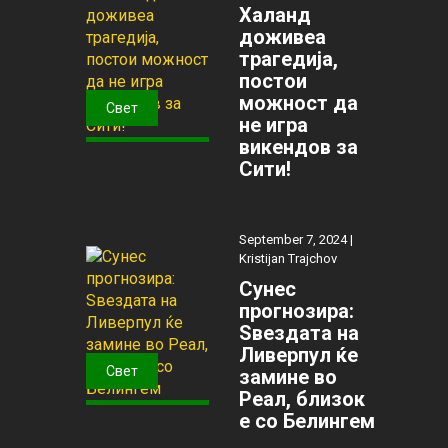
Халанд
доживеа
трагедија,
постои
можност да
Свет
не игра
викендов за
Сити!
September 7, 2024 |
Kristijan Trajchov
Сунес
прогнозира:
Ѕвездата на
Ливерпул ќе
Свет
замине во
Реал, близок
е со Белингем