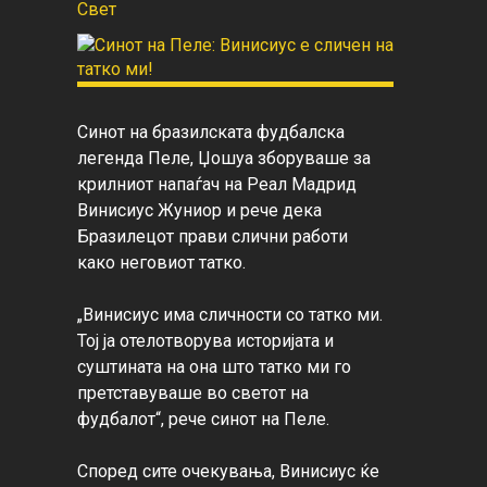
Свет
Синот на бразилската фудбалска 
легенда Пеле, Џошуа зборуваше за 
крилниот напаѓач на Реал Мадрид 
Винисиус Жуниор и рече дека 
Бразилецот прави слични работи 
како неговиот татко.

„Винисиус има сличности со татко ми. 
Тој ја отелотворува историјата и 
суштината на она што татко ми го 
претставуваше во светот на 
фудбалот“, рече синот на Пеле.

Според сите очекувања, Винисиус ќе 