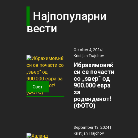
Најпопуларни
вести
October 4, 2024 |
Kristijan Trajchov
Ибрахимовиќ
си се почасти
со „ѕвер“ од
900.000 евра
Свет
за
роденденот!
(ФОТО)
September 13, 2024 |
Kristijan Trajchov