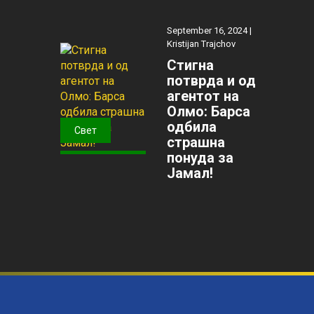
September 16, 2024 |
Kristijan Trajchov
Стигна
потврда и од
агентот на
Олмо: Барса
одбила
Свет
страшна
понуда за
Јамал!