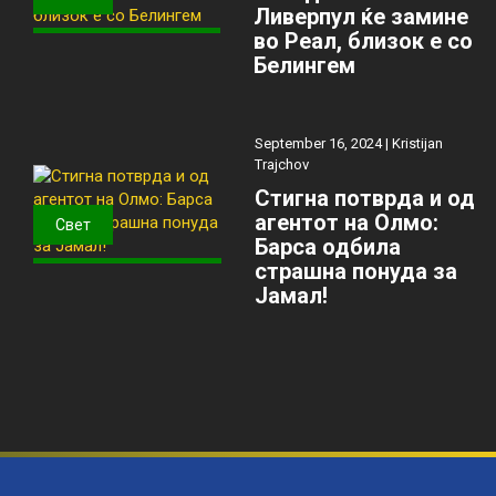
Ливерпул ќе замине
во Реал, близок е со
Белингем
September 16, 2024 |
Kristijan
Trajchov
Стигна потврда и од
агентот на Олмо:
Свет
Барса одбила
страшна понуда за
Јамал!