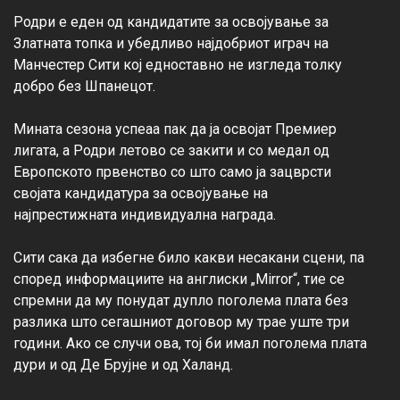
Родри е еден од кандидатите за освојување за 
Златната топка и убедливо најдобриот играч на 
Манчестер Сити кој едноставно не изгледа толку 
добро без Шпанецот.

Мината сезона успеаа пак да ја освојат Премиер 
лигата, а Родри летово се закити и со медал од 
Европското првенство со што само ја зацврсти 
својата кандидатура за освојување на 
најпрестижната индивидуална награда.

Сити сака да избегне било какви несакани сцени, па 
според информациите на англиски „Mirror“, тие се 
спремни да му понудат дупло поголема плата без 
разлика што сегашниот договор му трае уште три 
години. Ако се случи ова, тој би имал поголема плата 
дури и од Де Брујне и од Халанд.