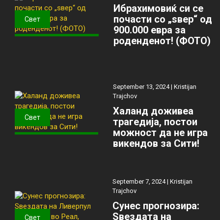
Ибрахимовиќ си се
почасти со „ѕвер“ од
Свет
900.000 евра за
роденденот! (ФОТО)
September 13, 2024 |
Kristijan
Trajchov
Халанд доживеа
Свет
трагедија, постои
можност да не игра
викендов за Сити!
September 7, 2024 |
Kristijan
Trajchov
Сунес прогнозира:
Ѕвездата на
Свет