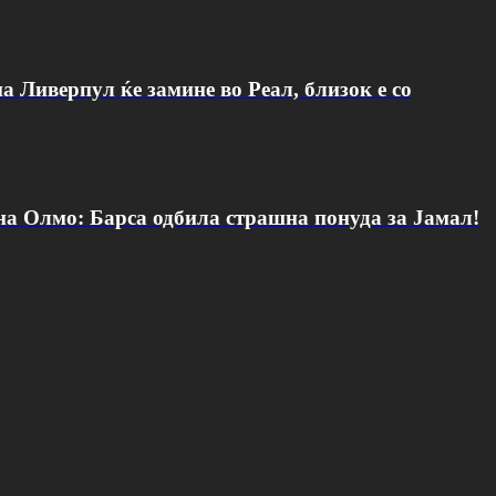
а Ливерпул ќе замине во Реал, близок е со
 на Олмо: Барса одбила страшна понуда за Јамал!