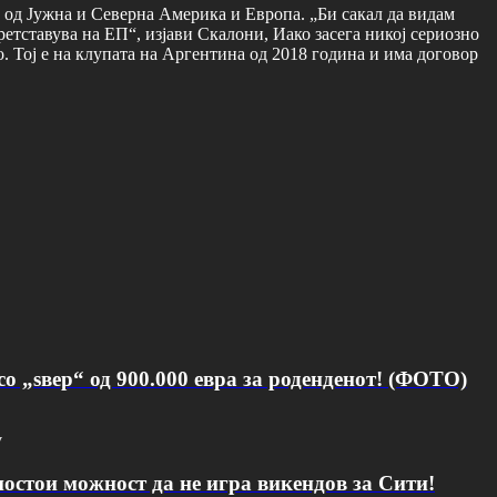
д од Јужна и Северна Америка и Европа. „Би сакал да видам
ретставува на ЕП“, изјави Скалони, Иако засега никој сериозно
о. Тој е на клупата на Аргентина од 2018 година и има договор
о „ѕвер“ од 900.000 евра за роденденот! (ФОТО)
v
постои можност да не игра викендов за Сити!