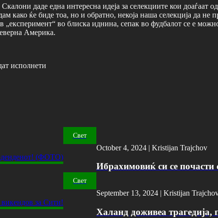
Скалони даде една интересна идеја за селекциите кои доаѓаат о
м како ќе биде тоа, но и обратно, некоја наша селекција да не п
ов „експеримент“ во блиска иднина, сепак во фудбалот се е можн
 Северна Америка.
дат исполнети
Свет
October 4, 2024 |
Kristijan Trajchov
Ибрахимовиќ си се почасти с
Свет
September 13, 2024 |
Kristijan Trajcho
Халанд доживеа трагедија, 