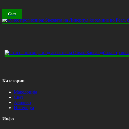
Свет
Категории
Македонија
Свет
Анализи
Интервјуа
Инфо