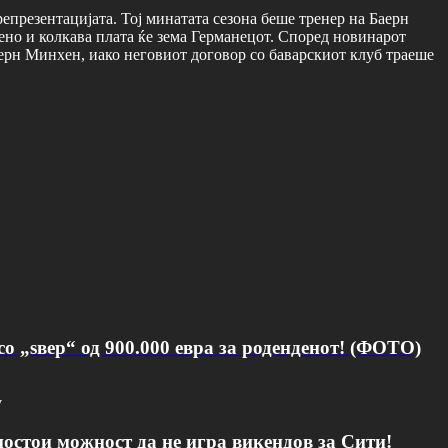
репрезентацијата. Тој минатата сезона беше тренер на Баерн
иено и колкава плата ќе зема Германецот. Според новинарот
Баерн Минхен, иако неговиот договор со баварскиот клуб траеше
о „ѕвер“ од 900.000 евра за роденденот! (ФОТО)
v
постои можност да не игра викендов за Сити!