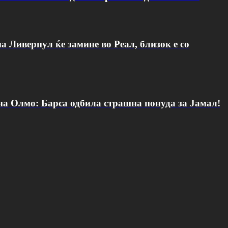
а Ливерпул ќе замине во Реал, близок е со
 на Олмо: Барса одбила страшна понуда за Јамал!