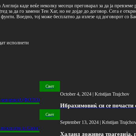
 Англија каде веќе неколку месеци преговарал за да ја превземе 
ед за да го замени Тен Хаг, но не дојде до договор. Сега е откр
и фунти. Воедно, тој може бесплатно да излезе од договорот со 
дат исполнети
Свет
October 4, 2024 |
Kristijan Trajchov
Ибрахимовиќ си се почасти с
Свет
September 13, 2024 |
Kristijan Trajcho
Халанд доживеа трагедија, 