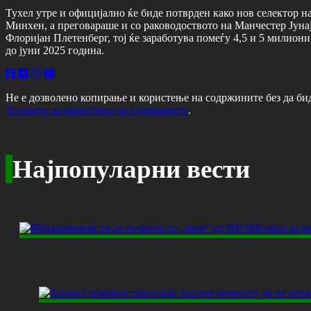
Тухел утре и официјално ќе биде потврден како нов селектор на
Минхен, а преговараше и со раководоството на Манчестер Јунајт
Флоријан Плетенберг, тој ќе заработува помеѓу 4,5 и 5 милион
до јуни 2025 година.
Не е дозволено копирање и користење на содржините без да би
Условите за користење на содржините
.
Најпопуларни вести