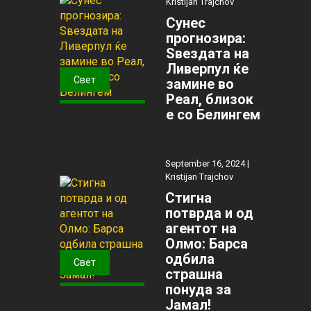
Kristijan Trajchov
Сунес
прогнозира:
Ѕвездата на
Ливерпул ќе
Свет
замине во
Реал, близок
е со Белингем
September 16, 2024 |
Kristijan Trajchov
Стигна
потврда и од
агентот на
Олмо: Барса
одбила
Свет
страшна
понуда за
Јамал!