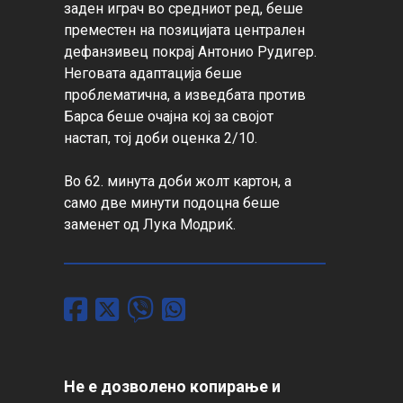
заден играч во средниот ред, беше 
преместен на позицијата централен 
дефанзивец покрај Антонио Рудигер. 
Неговата адаптација беше 
проблематична, а изведбата против 
Барса беше очајна кој за својот 
настап, тој доби оценка 2/10.

Во 62. минута доби жолт картон, а 
само две минути подоцна беше 
заменет од Лука Модриќ.
Не е дозволено копирање и