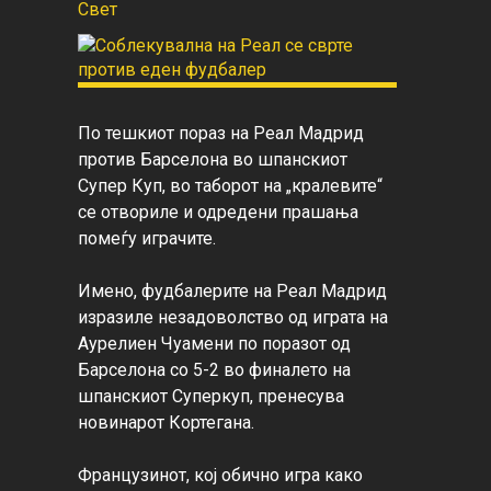
Свет
По тешкиот пораз на Реал Мадрид 
против Барселона во шпанскиот 
Супер Куп, во таборот на „кралевите“ 
се отвориле и одредени прашања 
помеѓу играчите.

Имено, фудбалерите на Реал Мадрид 
изразиле незадоволство од играта на 
Аурелиен Чуамени по поразот од 
Барселона со 5-2 во финалето на 
шпанскиот Суперкуп, пренесува 
новинарот Кортегана.

Французинот, кој обично игра како 