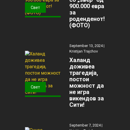
900.000 евра
Свет
за
роденденот!
(ФОТО)
September 13, 2024 |
Kristijan Trajchov
Халанд
доживеа
трагедија,
постои
можност да
Свет
не игра
викендов за
Сити!
September 7, 2024 |