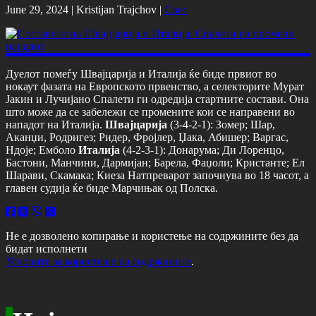
June 29, 2024 |
Kristijan Trajchov
|
Свет
Дуелот помеѓу Швајцарија и Италија ќе биде првиот во
нокаут фазата на Европското првенство, а селекторите Мурат
Јакин и Лучијано Спалети ги одредија стартните состави. Она
што може да се забележи се промените кои се направени во
нападот на Италија.
Швајцарија
(3-4-2-1): Зомер; Шар,
Аканџи, Родригез; Ридер, Фројлер, Џака, Абишер; Варгас,
Ндоје; Емболо
Италија
(4-2-3-1): Донарума; Ди Лоренцо,
Бастони, Манчини, Дармијан; Барела, Фаџоли; Кристанте; Ел
Шарави, Скамака; Киеза Натпреварот започнува во 18 часот, а
главен судија ќе биде Марчињак од Полска.
Не е дозволено копирање и користење на содржините без да
бидат исполнети
Условите за користење на содржините
.