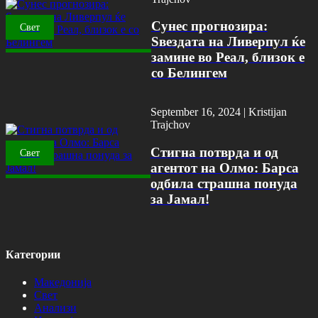
Сунес прогнозира:
Свет
Ѕвездата на Ливерпул ќе
замине во Реал, близок е
со Белингем
September 16, 2024 |
Kristijan
Trajchov
Стигна потврда и од
Свет
агентот на Олмо: Барса
одбила страшна понуда
за Јамал!
Категории
Македонија
Свет
Анализи