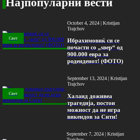
Најпопуларни вести
October 4, 2024 |
Kristijan
Trajchov
Свет
Ибрахимовиќ си се
почасти со „ѕвер“ од
900.000 евра за
роденденот! (ФОТО)
September 13, 2024 |
Kristijan
Trajchov
Свет
Халанд доживеа
трагедија, постои
можност да не игра
викендов за Сити!
September 7, 2024 |
Kristijan
Trajchov