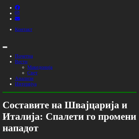
Контакт
Почетна
Вести
Македонија
Свет
Анализи
Интервјуа
Составите на Швајцарија и
Италија: Спалети го промени
нападот