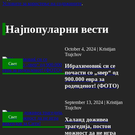
Условите за користење на содржините
.
Најпопуларни вести
October 4, 2024 |
Kristijan
Trajchov
Свет
Ибрахимовиќ си се
почасти со „ѕвер“ од
900.000 евра за
роденденот! (ФОТО)
September 13, 2024 |
Kristijan
Trajchov
Свет
Халанд доживеа
трагедија, постои
можност да не игра