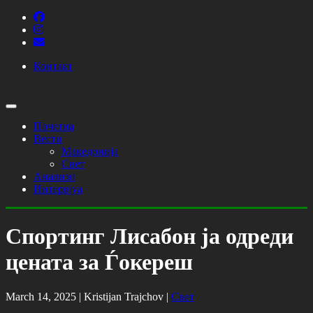
Контакт
Почетна
Вести
Македонија
Свет
Анализи
Интервјуа
Спортинг Лисабон ја одреди
цената за Ѓокереш
March 14, 2025 |
Kristijan Trajchov
|
Свет