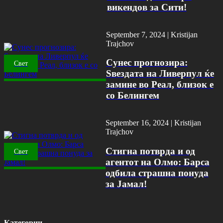
викендов за Сити!
September 7, 2024 |
Kristijan
Trajchov
Сунес прогнозира:
Свет
Ѕвездата на Ливерпул ќе
замине во Реал, близок е
со Белингем
September 16, 2024 |
Kristijan
Trajchov
Стигна потврда и од
Свет
агентот на Олмо: Барса
одбила страшна понуда
за Јамал!
Категории