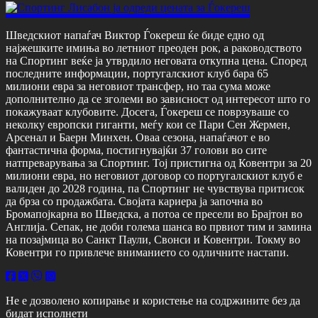
Шведскиот напаѓач Виктор Ѓокереш ќе биде едно од
најжешките имиња во летниот преоден рок, а раководството
на Спортинг веќе ја утврдило неговата откупна цена. Според
последните информации, португалскиот клуб бара 65
милиони евра за неговиот трансфер, но таа сума може
дополнително да се зголеми во зависност од интересот што го
покажуваат клубовите. Досега, Ѓокереш се поврзуваше со
неколку европски гиганти, меѓу кои се Пари Сен Жермен,
Арсенал и Баерн Минхен. Оваа сезона, напаѓачот е во
фантастична форма, постигнувајќи 37 голови во сите
натпреварувања за Спортинг. Тој пристигна од Ковентри за 20
милиони евра, но неговиот договор со португалскиот клуб е
валиден до 2028 година, па Спортинг не чувствува притисок
да брза со продажбата. Својата кариера ја започна во
Бромапојкарна во Шведска, а потоа се пресели во Брајтон во
Англија. Сепак, не доби голема шанса во првиот тим и замина
на позајмица во Санкт Паули, Свонси и Ковентри. Токму во
Ковентри го привлече вниманието со одличните настапи.
Не е дозволено копирање и користење на содржините без да
бидат исполнети