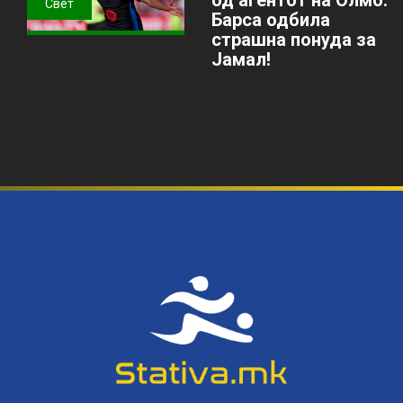
Свет
Барса одбила
страшна понуда за
Јамал!