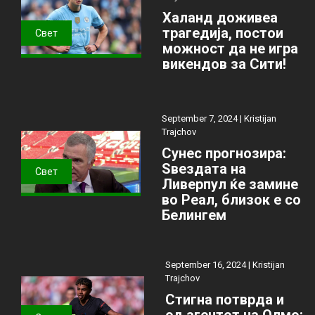
Халанд доживеа
трагедија, постои
Свет
можност да не игра
викендов за Сити!
September 7, 2024 |
Kristijan
Trajchov
Сунес прогнозира:
Ѕвездата на
Свет
Ливерпул ќе замине
во Реал, близок е со
Белингем
September 16, 2024 |
Kristijan
Trajchov
Стигна потврда и
од агентот на Олмо: