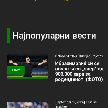
Најпопуларни вести
October 4, 2024 |
Kristijan Trajchov
Ибрахимовиќ си се
почасти со „ѕвер“ од
Свет
900.000 евра за
роденденот! (ФОТО)
September 13, 2024 |
Kristijan
Trajchov