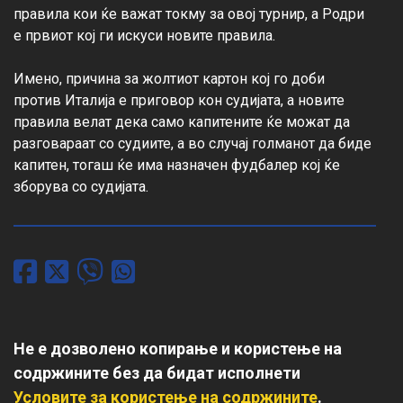
правила кои ќе важат токму за овој турнир, а Родри 
е првиот кој ги искуси новите правила.

Имено, причина за жолтиот картон кој го доби 
против Италија е приговор кон судијата, а новите 
правила велат дека само капитените ќе можат да 
разговараат со судиите, а во случај голманот да биде 
капитен, тогаш ќе има назначен фудбалер кој ќе 
зборува со судијата.
Не е дозволено копирање и користење на
содржините без да бидат исполнети
Условите за користење на содржините
.