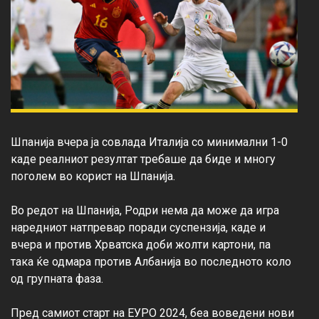
Шпанија вчера ја совлада Италија со минимални 1-0 
каде реалниот резултат требаше да биде и многу 
поголем во корист на Шпанија.

Во редот на Шпанија, Родри нема да може да игра 
наредниот натпревар поради суспензија, каде и 
вчера и против Хрватска доби жолти картони, па 
така ќе одмара против Албанија во последното коло 
од групната фаза.

Пред самиот старт на ЕУРО 2024, беа воведени нови 