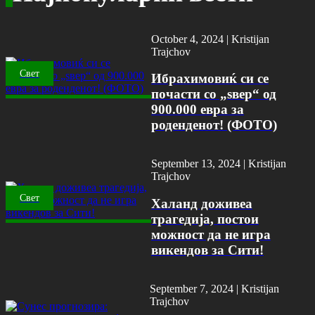
October 4, 2024 |
Kristijan
Trajchov
Свет
Ибрахимовиќ си се
почасти со „ѕвер“ од
900.000 евра за
роденденот! (ФОТО)
September 13, 2024 |
Kristijan
Trajchov
Свет
Халанд доживеа
трагедија, постои
можност да не игра
викендов за Сити!
September 7, 2024 |
Kristijan
Trajchov