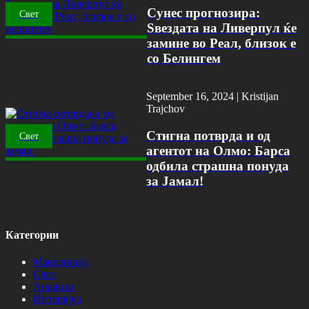
Сунес прогнозира:
Свет
Ѕвездата на Ливерпул ќе
замине во Реал, близок е
со Белингем
September 16, 2024 |
Kristijan
Trajchov
Стигна потврда и од
Свет
агентот на Олмо: Барса
одбила страшна понуда
за Јамал!
Категории
Македонија
Свет
Анализи
Интервјуа