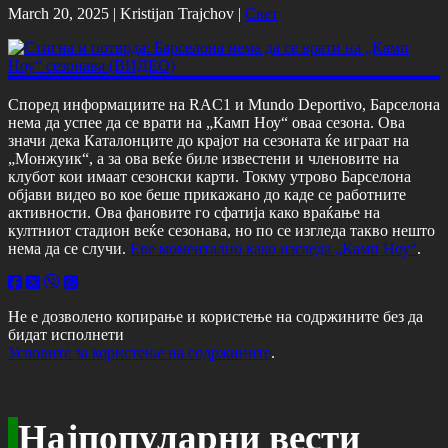
March 20, 2025 |
Kristijan Trajchov
|
Свет
Според информациите на RAC1 и Mundo Deportivo, Барселона
нема да успее да се врати на „Камп Ноу“ оваа сезона. Ова
значи дека Каталонците до крајот на сезоната ќе играат на
„Монжуик“, а за ова веќе биле известени и членовите на
клубот кои имаат сезонски карти. Токму утрово Барселона
објави видео во кое беше прикажано до каде се работните
активности. Ова фановите го сфатија како враќање на
култниот стадион веќе сезонава, но по се изгледа такво нешто
нема да се случи.
Еве моментално како изгледа „Камп Ноу“
.
Не е дозволено копирање и користење на содржините без да
бидат исполнети
Условите за користење на содржините
.
Најпопуларни вести