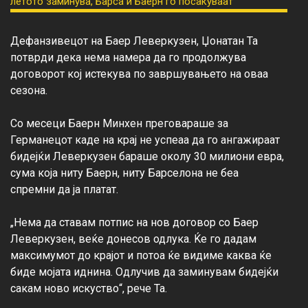
Дефанзивецот на Баер Леверкузен, Џонатан Та 
потврди дека нема намера да го продолжува 
договорот кој истекува по завршувањето на оваа 
сезона.

Со месеци Баерн Минхен преговараше за 
Германецот каде на крај не успеаа да го ангажираат 
бидејќи Леверкузен бараше околу 30 милиони евра, 
сума која ниту Баерн, ниту Барселона не беа 
спремни да ја платат.

„Нема да ставам потпис на нов договор со Баер 
Леверкузен, веќе донесов одлука. Ќе го дадам 
максимумот до крајот и потоа ќе видиме каква ќе 
биде мојата иднина. Одлучив да заминувам бидејќи 
сакам ново искуство“, рече Та.