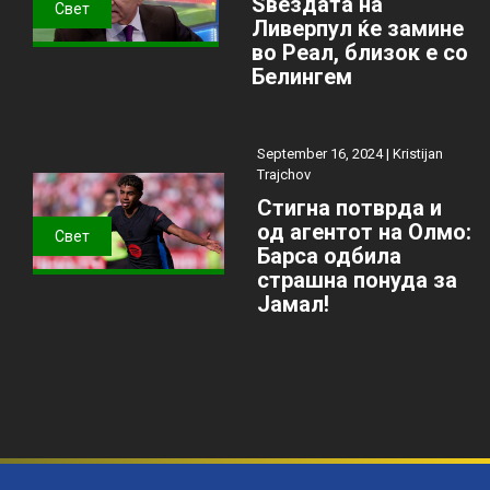
Ѕвездата на
Свет
Ливерпул ќе замине
во Реал, близок е со
Белингем
September 16, 2024 |
Kristijan
Trajchov
Стигна потврда и
од агентот на Олмо:
Свет
Барса одбила
страшна понуда за
Јамал!