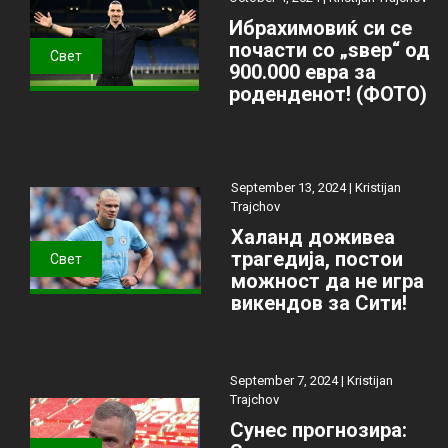
Ибрахимовиќ си се
почасти со „ѕвер“ од
Свет
900.000 евра за
роденденот! (ФОТО)
September 13, 2024 |
Kristijan
Trajchov
Халанд доживеа
трагедија, постои
Свет
можност да не игра
викендов за Сити!
September 7, 2024 |
Kristijan
Trajchov
Сунес прогнозира: