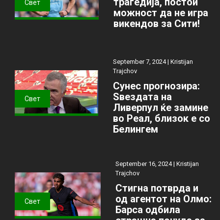
трагедија, постои
Свет
можност да не игра
викендов за Сити!
September 7, 2024 |
Kristijan
Trajchov
Сунес прогнозира:
Ѕвездата на
Свет
Ливерпул ќе замине
во Реал, близок е со
Белингем
September 16, 2024 |
Kristijan
Trajchov
Стигна потврда и
од агентот на Олмо:
Свет
Барса одбила