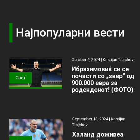
Најпопуларни вести
October 4, 2024 |
Kristijan Trajchov
Ибрахимовиќ си се
почасти со „ѕвер“ од
Свет
900.000 евра за
роденденот! (ФОТО)
September 13, 2024 |
Kristijan
Trajchov
Халанд доживеа