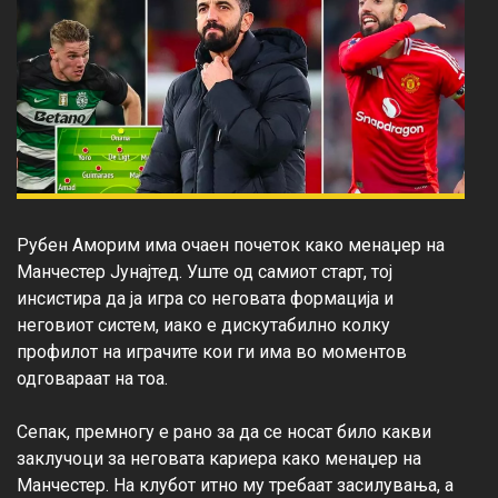
Рубен Аморим има очаен почеток како менаџер на 
Манчестер Јунајтед. Уште од самиот старт, тој 
инсистира да ја игра со неговата формација и 
неговиот систем, иако е дискутабилно колку 
профилот на играчите кои ги има во моментов 
одговараат на тоа.

Сепак, премногу е рано за да се носат било какви 
заклучоци за неговата кариера како менаџер на 
Манчестер. На клубот итно му требаат засилувања, а 