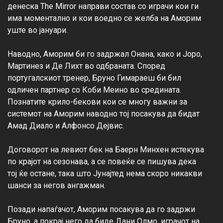
денеска The Mirror направи состав со играчи кои ги 
има моментално и кои воедно се желба на Аморим 
уште во јануари.

Наводно, Аморим би го задржал Онана, како и Јоро, 
Мартинез и Де Лихт во одбраната. Според 
португалскиот тренер, Бруно Гимараеш би бил 
одличен партнер со Коби Меино во средината. 
Познатите крило-бекови кои се многу важни за 
системот на Аморим наводно тој посакува да бидат 
Амад Диало и Алфонсо Дејвис.

Договорот на левиот бек на Баерн Минхен истекува 
по крајот на сезонава, а се повеќе се пишува дека 
тој ќе остане, така што Јунајтед нема скоро никакви 
шанси за негов ангажман.

Позади напаѓачот, Аморим посакува да го задржи 
Бруно, а покрај него да биде Дани Олмо, играчот на 