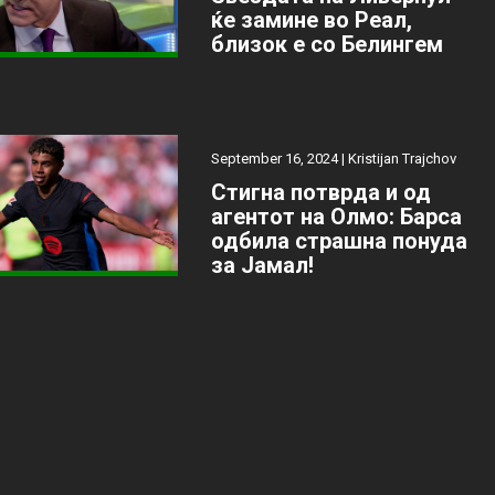
ќе замине во Реал,
близок е со Белингем
September 16, 2024 |
Kristijan Trajchov
Стигна потврда и од
агентот на Олмо: Барса
одбила страшна понуда
за Јамал!