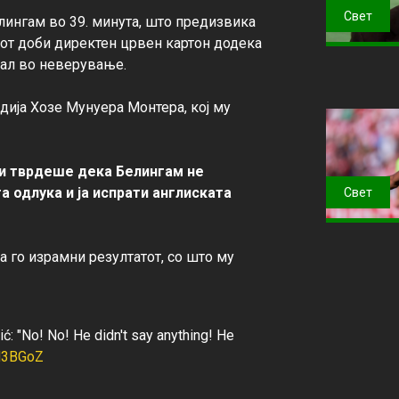
Свет
ингам во 39. минута, што предизвика 
цот доби директен црвен картон додека 
ал во неверување.

ија Хозе Мунуера Монтера, кој му 
 и тврдеше дека Белингам не 
а одлука и ја испрати англиската 
Свет
а го израмни резултатот, со што му 
ć: "No! No! He didn't say anything! He
uN3BGoZ