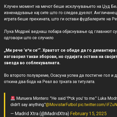
Клучен момент на мечот беше исклучувањето на Џуд Бел
изненадување кај сите што го следеа дуелот. Англичане
играта беше прекината, што ги остави фудбалерите на Ре
Лука Модриќ веднаш побара објаснување од главниот суд
одговори што се случило

„Ми рече 'е*и се'“. Хрватот се обиде да го демантира
изговорил такви зборови, но судијата остана на својат
ѕвезда во соблекувалната.
Во второто полувреме, Осасуна успеа да постигне гол и д
Munuera Montero: "He said 'f*ck you' to me." Luka Modri
didn't say anything."
@MovistarFutbol
pic.twitter.com/iFZ
— Madrid Xtra (@MadridXtra)
February 15, 2025