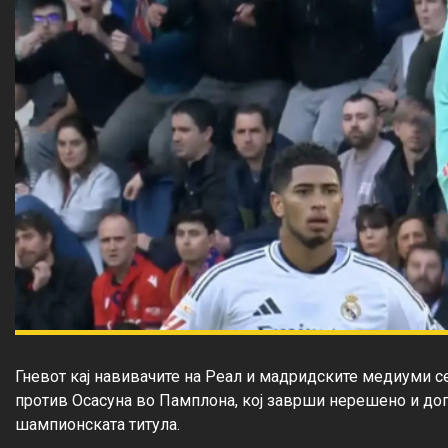
Гневот кај навивачите на Реал и мадридските медиуми с
против Осасуна во Памплона, кој заврши нерешено и допо
шампионската титула.
