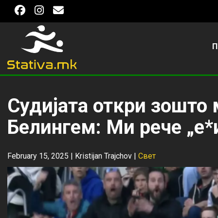
П
Судијата откри зошто 
Белингем: Ми рече „е*и
February 15, 2025 |
Kristijan Trajchov
|
Свет