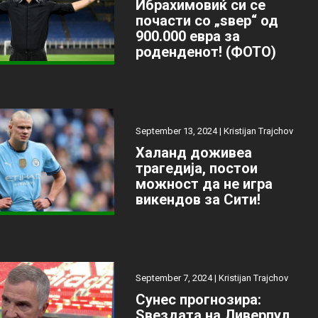
Ибрахимовиќ си се
почасти со „ѕвер“ од
900.000 евра за
роденденот! (ФОТО)
September 13, 2024 |
Kristijan Trajchov
Халанд доживеа
трагедија, постои
можност да не игра
викендов за Сити!
September 7, 2024 |
Kristijan Trajchov
Сунес прогнозира:
Ѕвездата на Ливерпул