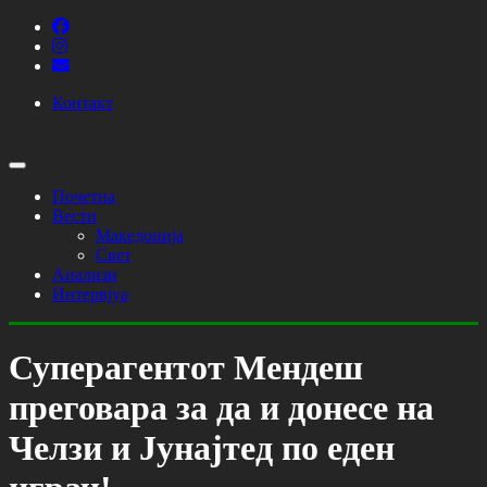
Контакт
Почетна
Вести
Македонија
Свет
Анализи
Интервјуа
Суперагентот Мендеш
преговара за да и донесе на
Челзи и Јунајтед по еден