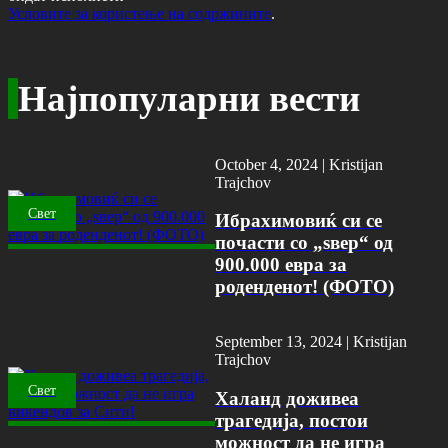
Условите за користење на содржините
.
Најпопуларни вести
October 4, 2024 |
Kristijan
Trajchov
Свет
Ибрахимовиќ си се
почасти со „ѕвер“ од
900.000 евра за
роденденот! (ФОТО)
September 13, 2024 |
Kristijan
Trajchov
Свет
Халанд доживеа
трагедија, постои
можност да не игра