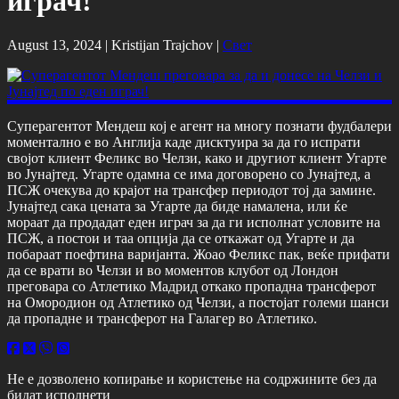
играч!
August 13, 2024 |
Kristijan Trajchov
|
Свет
Суперагентот Мендеш кој е агент на многу познати фудбалери
моментално е во Англија каде дисктуира за да го испрати
својот клиент Феликс во Челзи, како и другиот клиент Угарте
во Јунајтед. Угарте одамна се има договорено со Јунајтед, а
ПСЖ очекува до крајот на трансфер периодот тој да замине.
Јунајтед сака цената за Угарте да биде намалена, или ќе
мораат да продадат еден играч за да ги исполнат условите на
ПСЖ, а постои и таа опција да се откажат од Угарте и да
побараат поефтина варијанта. Жоао Феликс пак, веќе прифати
да се врати во Челзи и во моментов клубот од Лондон
преговара со Атлетико Мадрид откако пропадна трансферот
на Омородион од Атлетико од Челзи, а постојат големи шанси
да пропадне и трансферот на Галагер во Атлетико.
Не е дозволено копирање и користење на содржините без да
бидат исполнети