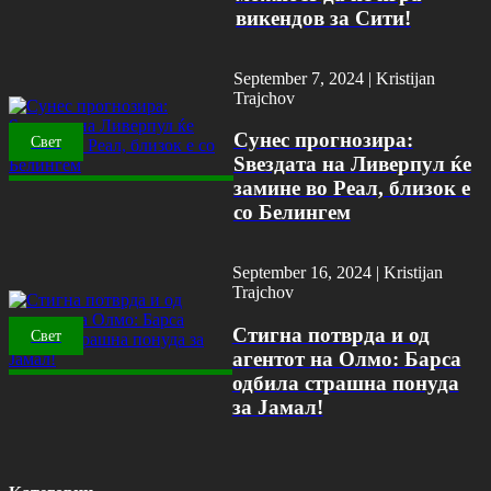
викендов за Сити!
September 7, 2024 |
Kristijan
Trajchov
Сунес прогнозира:
Свет
Ѕвездата на Ливерпул ќе
замине во Реал, близок е
со Белингем
September 16, 2024 |
Kristijan
Trajchov
Стигна потврда и од
Свет
агентот на Олмо: Барса
одбила страшна понуда
за Јамал!