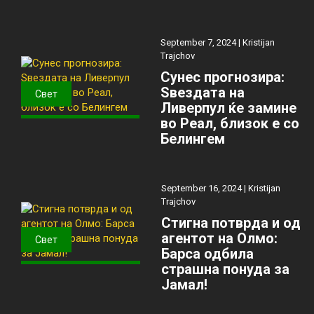
September 7, 2024 |
Kristijan
Trajchov
Сунес прогнозира:
Ѕвездата на
Свет
Ливерпул ќе замине
во Реал, близок е со
Белингем
September 16, 2024 |
Kristijan
Trajchov
Стигна потврда и од
агентот на Олмо:
Свет
Барса одбила
страшна понуда за
Јамал!