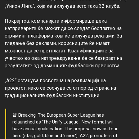
„Унион Лига“, која ќе вклучува исто така 32 клуба.

Покрај тоа, компанијата информираше дека 
натпреварите ќе можат да се следат бесплатно на 
стриминг платформа која ќе вклучува реклами. За 
гледање без реклами, корисниците ќе имаат 
можност да се претплатат. Квалификациите за 
учество во ова натпреварување ќе се базираат на 
резултатите од домашните фудбалски првенства.

„А22“ останува посветена на реализација на 
проектот, иако се соочува со отпор од страна на 
🚨 Breaking: The European Super League has
relaunched as 'The Unify League'. New format will
have annual qualification. The proposal now as four
tiers (star, gold, blue and 'union'). A22, promoters of