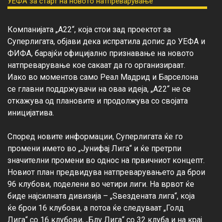
Компанијата „А22“, која стои зад проектот за 
Суперлигата, објави дека испратила допис до УЕФА и 
ФИФА, барајќи официјално признавање на новото 
натпреварување кое сакаат да го организираат. 
Иако во моментов само Реал Мадрид и Барселона 
се главни поддржувачи на оваа идеја, „А22“ не се 
откажува од плановите и продолжува со својата 
иницијатива.

Според новите информации, Суперлигата ќе го 
промени името во „Јунифај Лига“ и ќе претрпи 
значителни промени во однос на првичниот концепт. 
Новиот план предвидува натпреварувањето да брои 
96 клубови, поделени во четири лиги. На врвот ќе 
биде најсилната дивизија – „Ѕвездената лига“, која 
ќе брои 16 клубови, а потоа ќе следуваат „Голд 
Лига“ со 16 клубови, „Блу Лига“ со 32 клуба и на крај 