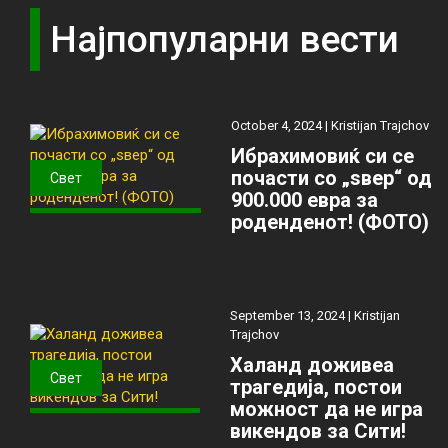
Најпопуларни вести
October 4, 2024 |
Kristijan Trajchov
Ибрахимовиќ си се
почасти со „ѕвер“ од
Свет
900.000 евра за
роденденот! (ФОТО)
September 13, 2024 |
Kristijan
Trajchov
Халанд доживеа
Свет
трагедија, постои
можност да не игра
викендов за Сити!