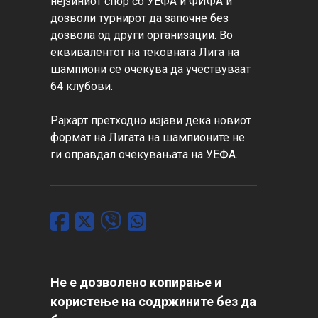
нејзиниот спор со УЕФА и ФИФА и 
дозволи турнирот да започне без 
дозвола од други организации. Во 
еквивалентот на тековната Лига на 
шампиони се очекува да учествуваат 
64 клубови.

Рајхарт претходно изјави дека новиот 
формат на Лигата на шампионите не 
ги оправдал очекувањата на УЕФА.
Не е дозволено копирање и
користење на содржините без да