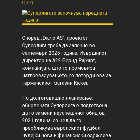
Свет
Според „Diario AS“, проектот 
Суперлига треба да започне во 
септември 2025 година. Извршниот 
директор на А22 Бернд Рајхарт, 
компанијата што го промовира 
натпреварувањето, го потврди ова за 
германскиот магазин Kicker.

По долгогодишно планирање, 
обновената Суперлига е подготвена 
да го замени неуспешниот обид од 
2021 година, со цел да го 
преобликува европскиот фудбал 
нудејќи нова и финансиски одржлива 