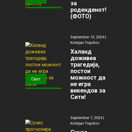
за
роденденот!
(ФОТО)
September 13, 2024 |
Kristijan Trajchov
Халанд
доживеа
трагедија,
постои
можност да
Свет
не игра
викендов за
Сити!
September 7, 2024 |
Kristijan Trajchov