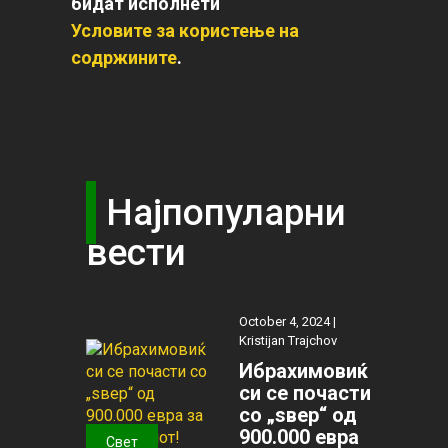
бидат исполнети
Условите за користење на
содржините
.
Најпопуларни
вести
October 4, 2024 |
Kristijan Trajchov
Ибрахимовиќ
си се почасти
со „ѕвер“ од
900.000 евра
Свет