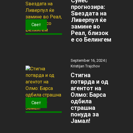
Сунес
прогнозира:
Ѕвездата на
Ливерпул ќе
Свет
замине во
Реал, близок
е со Белингем
September 16, 2024 |
Kristijan Trajchov
Стигна
потврда и од
агентот на
Олмо: Барса
одбила
Свет
страшна
понуда за
Јамал!