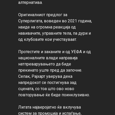
алтернатива.

Оригиналниот предлог за 
Суперлигата, воведен во 2021 година, 
наиде на огромна реакција од 
навивачите, управните тела, па дури и 
од клубовите кои учествуваат.

Протестите и заканите и од УЕФА и од 
националните влади направија 
натпреварувањето да биде 
прекинато уште пред да започне. 
Сепак, Рајхарт уверува дека 
напредокот се постигнува зад 
сцената, со тоа што ово ново 
повторување ќе биде поинклузивно.

Лигата најверојатно ќе вклучува 
систем за промоција и испаѓање, 