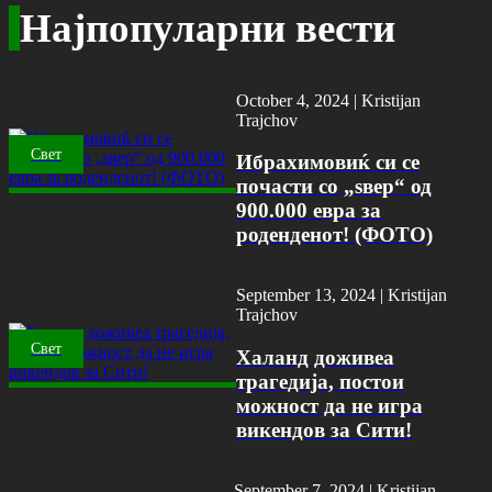
Најпопуларни вести
October 4, 2024 |
Kristijan
Trajchov
Свет
Ибрахимовиќ си се
почасти со „ѕвер“ од
900.000 евра за
роденденот! (ФОТО)
September 13, 2024 |
Kristijan
Trajchov
Свет
Халанд доживеа
трагедија, постои
можност да не игра
викендов за Сити!
September 7, 2024 |
Kristijan