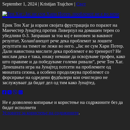
September 1, 2024 |
Kristijan Trajchov
|
Свет
Ерик Тен Хаг ја изрази својата фрустрација по поразот на
Манчестер Јунајтед против Ливерпул на домашен терен со
убедливи 0-3. Запрашан за тоа кој е виновен за ваквиот
резултат, Холанѓанецот рече дека проблемот за лошите
резултати на тимот не лежи во него. „Јас не сум Хари Потер.
Дали навистина мислите дека проблемот е во тренерот? Не
мислам дека е така, инаку немаше да освојуваме трофеи, како
што правиме и да победуваме големи ривали“, рече Тен Хаг.
Денешната игра на Јунајтед потсети на проблемите од
минатата сезона, а особено продолжува проблемот со
форсирање на одредени фудбалери кои очигледно не
заслужуваат да бидат дел од тим како Јунајтед.
Не е дозволено копирање и користење на содржините без да
бидат исполнети
Условите за користење на содржините
.