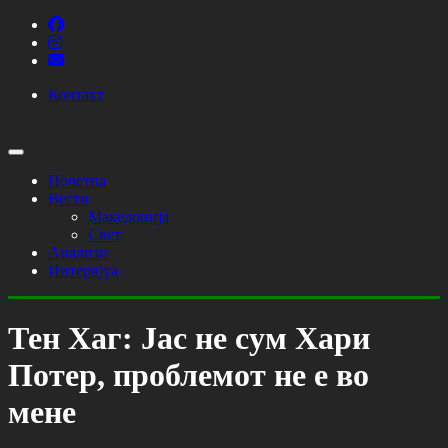
Контакт
Почетна
Вести
Македонија
Свет
Анализи
Интервјуа
Тен Хаг: Јас не сум Хари
Потер, проблемот не е во
мене