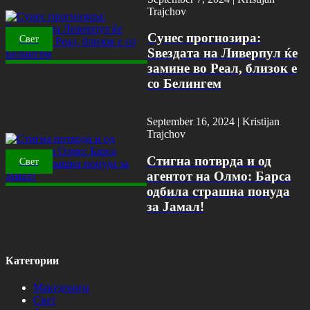
Trajchov
Сунес прогнозира:
Свет
Ѕвездата на Ливерпул ќе
замине во Реал, близок е
со Белингем
September 16, 2024 |
Kristijan
Trajchov
Стигна потврда и од
Свет
агентот на Олмо: Барса
одбила страшна понуда
за Јамал!
Категории
Македонија
Свет