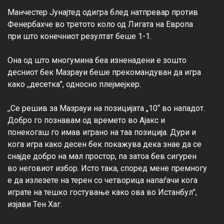
Манчестер Јунајтед одигра блед натпревар против 
Фенербахче во третото коло од Лигата на Европа 
при што конечниот резултат беше 1-1.

Она од што многумина беа изненадени е зошто 
десниот бек Мазрауи беше прекомандуван да игра 
како ,,десетка’’, односно плејмејкер.

,,Се решив за Мазрауи на позицијата „10“ во нападот. 
Добро го познавам од времето во Ајакс и 
понекогаш го имав играно на таа позиција. Дури и 
кога игра како десен бек покажува дека знае да се 
снајде добро на мал простор, па затоа бев сигурен 
во неговиот избор. Исто така, според мене премногу 
е да излезете на терен со четворица напаѓачи кога 
играте на тешко гостување како ова во Истанбул’’, 
изјави Тен Хаг.
