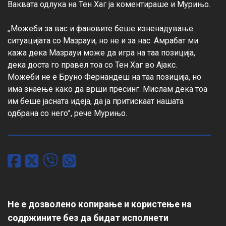
Ваквата одлука на Тен Хаг ја коментираше и Мурињо.

,,Можеби за вас и фановите беше изненадување 
ситуацијата со Мазрауи, но не и за нас. Амрабат ми 
кажа дека Мазрауи може да игра на таа позиција, 
дека доста го правел тоа со Тен Хаг во Ајакс. 
Можеби не е Бруно Фернандеш на таа позиција, но 
има знаење како да врши пресинг. Мислам дека тоа 
им беше јасната идеја, да ја притискаат нашата 
одбрана со него’’, рече Мурињо.
Не е дозволено копирање и користење на
содржините без да бидат исполнети