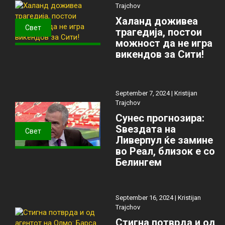
Trajchov
Халанд доживеа
Свет
трагедија, постои
можност да не игра
викендов за Сити!
September 7, 2024 |
Kristijan
Trajchov
Сунес прогнозира:
Ѕвездата на
Свет
Ливерпул ќе замине
во Реал, близок е со
Белингем
September 16, 2024 |
Kristijan
Trajchov
Стигна потврда и од