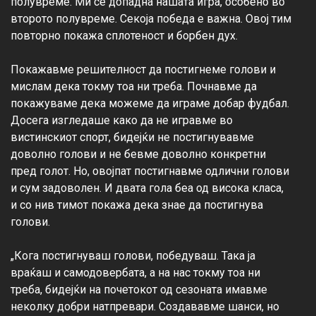
полувреме. Ми се допадна нашата игра, особено во 
второто полувреме. Секоја победа е важна. Овој тим 
повторно покажа сплотеност и борбен дух.

Покажавме решителност да постигнеме голови и 
мислам дека токму тоа ни треба. Почнавме да 
покажуваме дека можеме да играме добар фудбал. 
Досега изгледаше како да не игравме во 
вистинскиот спорт, бидејќи не постигнувавме 
доволно голови и не бевме доволно конкретни 
пред голот. Но, овојпат постигнавме одлични голови 
и сум задоволен. И двата гола беа од висока класа, 
и со нив тимот покажа дека знае да постигнува 
голови.

„Кога постигнуваш голови, победуваш. Така ја 
враќаш и самодовербата, а на нас токму тоа ни 
треба, бидејќи на почетокот од сезоната имавме 
неколку добри натпревари. Создававме шанси, но 