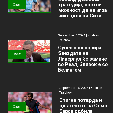
трагедија, постои
Свет
можност да не игра
викендов за Сити!
September 7, 2024 |
Kristijan
Trajchov
Сунес прогнозира:
Ѕвездата на
Свет
Ливерпул ќе замине
во Реал, близок е со
Белингем
September 16, 2024 |
Kristijan
Trajchov
Стигна потврда и
од агентот на Олмо:
Свет
Барса одбила