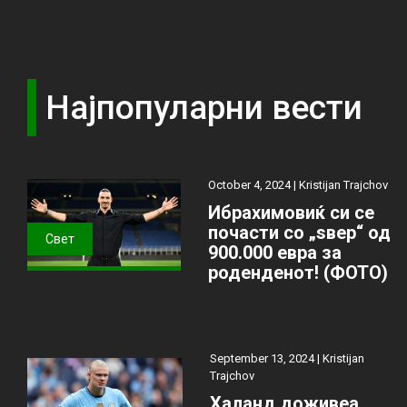
Најпопуларни вести
October 4, 2024 |
Kristijan Trajchov
Ибрахимовиќ си се
почасти со „ѕвер“ од
Свет
900.000 евра за
роденденот! (ФОТО)
September 13, 2024 |
Kristijan
Trajchov
Халанд доживеа