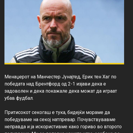
Менаџерот на Манчестер Јунајтед, Ерик тен Хаг по 
победата над Брентфорд од 2-1 изјави дека е 
задоволен и дека покажале дека можат да играат 
убав фудбал.

Притисокот секогаш е тука, бидејќи мораме да 
победуваме на секој натпревар. Почувствувавме 
неправда и ја искористивме како гориво во второто 