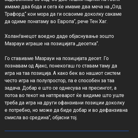
имаме два бода и сега ќе имаме два меча на „Олд 
Трафорд“ кои мора да ги освоиме доколку сакаме 
да одиме понатаму во Европа“, рече Тен Хаг.

Холанѓанецот воедно даде објаснување зошто 
Мазрауи играше на позицијата „десетка“.

Го ставивме Мазрауи на позицијата десет. Го 
познавам од Ајакс, понекогаш го ставам таму да 
игра на таа позиција. А како бек во нашиот систем 
често игра на полупростор, па е способен за таа 
задача. Добар е што се однесува на пресингот, а 
потоа во текот на натпреварот ќе видиме што уште 
треба да игра на други офанзивни позиции доколку 
е потребно, но може да биде добар и во дефанзивна 
смисла во средина“, објасни тој.