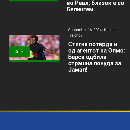
во Реал, близок е со
Белингем
September 16, 2024 |
Kristijan
Trajchov
Стигна потврда и
од агентот на Олмо:
Свет
Барса одбила
страшна понуда за
Јамал!