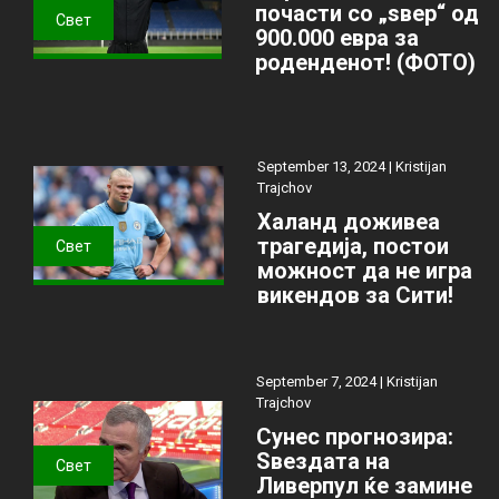
почасти со „ѕвер“ од
Свет
900.000 евра за
роденденот! (ФОТО)
September 13, 2024 |
Kristijan
Trajchov
Халанд доживеа
трагедија, постои
Свет
можност да не игра
викендов за Сити!
September 7, 2024 |
Kristijan
Trajchov
Сунес прогнозира:
Ѕвездата на
Свет
Ливерпул ќе замине