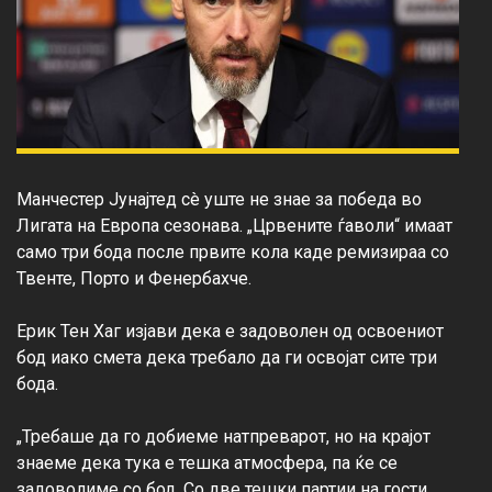
Манчестер Јунајтед сè уште не знае за победа во 
Лигата на Европа сезонава. „Црвените ѓаволи“ имаат 
само три бода после првите кола каде ремизираа со 
Твенте, Порто и Фенербахче.

Ерик Тен Хаг изјави дека е задоволен од освоениот 
бод иако смета дека требало да ги освојат сите три 
бода.

„Требаше да го добиеме натпреварот, но на крајот 
знаеме дека тука е тешка атмосфера, па ќе се 
задоволиме со бод. Со две тешки партии на гости 