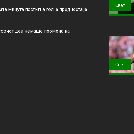
Свет
та минута постигна гол, а предноста ја 
вториот дел немаше промена на 
Свет