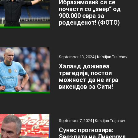
Ибрахимовиќ си се
почасти со „ѕвер“ од
900.000 евра за
роденденот! (ФОТО)
September 13, 2024 |
Kristijan Trajchov
Халанд доживеа
трагедија, постои
можност да не игра
викендов за Сити!
September 7, 2024 |
Kristijan Trajchov
Сунес прогнозира:
Ѕвездата на Ливерпул