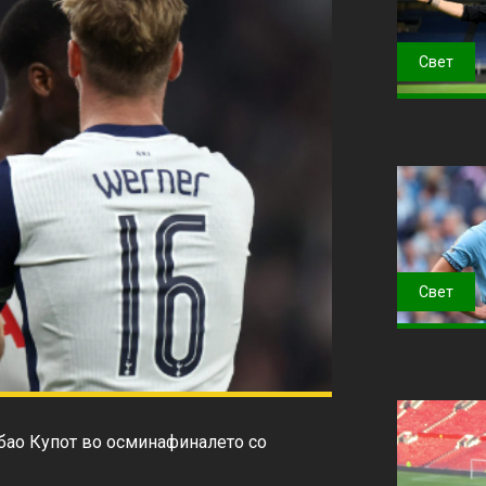
Свет
Свет
бао Купот во осминафиналето со 