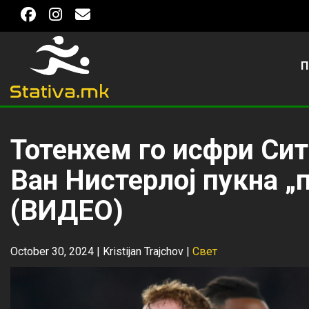
П
Тотенхем го исфри Сит
Ван Нистерлој пукна „
(ВИДЕО)
October 30, 2024 |
Kristijan Trajchov
|
Свет