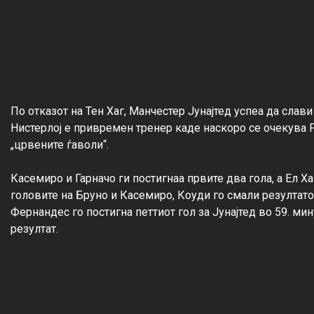
По отказот на Тен Хаг, Манчестер Јунајтед успеа да слави
Нистерлој е привремен тренер каде наскоро се очекува 
„црвените ѓаволи“.

Касемиро и Гарначо ги постигнаа првите два гола, а Ел Ха
головите на Бруно и Касемиро, Коуди го смали резултатот
Фернандес го постигна петтиот гол за Јунајтед во 59. мин
резултат.
