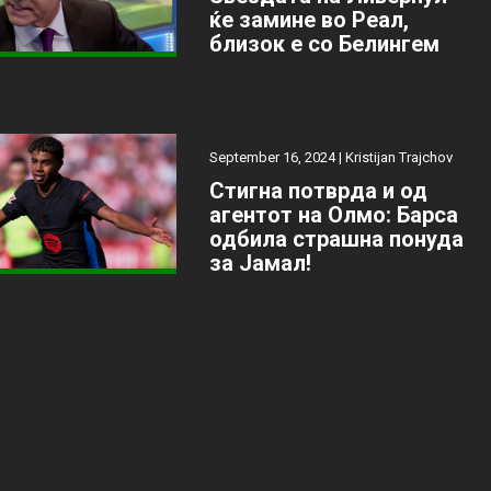
ќе замине во Реал,
близок е со Белингем
September 16, 2024 |
Kristijan Trajchov
Стигна потврда и од
агентот на Олмо: Барса
одбила страшна понуда
за Јамал!